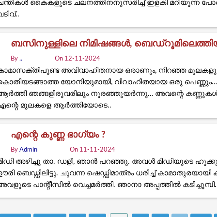
ചന്തികൾ കൈകളുടെ ചലനത്തിനനുസരിച്ച് ഇളകി മറിയുന്ന പോ
വടിവ്..
ബസിനുള്ളിലെ നിമിഷങ്ങൾ, ബെഡ്‌റൂമിലെത്ത
By
..
On 12-11-2024
കാമാസക്‌തിപൂണ്ട അവിവാഹിതനായ ഒരാണും, നിറഞ്ഞ മുലകളും ത
കൊതിയടങ്ങാത്ത യോനിയുമായി, വിവാഹിതയായ ഒരു പെണ്ണും… പ
ആർത്തി ഞങ്ങളിരുവരിലും നുരഞ്ഞുയർന്നു… അവന്റെ കണ്ണുകൾ
എന്റെ മുലകളെ ആർത്തിയോടെ..
എന്റെ കുണ്ണ ഭാഗ്യം ?
By
Admin
On 11-11-2024
മിഡി അഴിച്ചു താ. ഡളീ, ഞാൻ പറഞ്ഞു. അവൾ മിഡിയുടെ ഹുക്കു
ഊരി ബെഡ്ഡിലിട്ടു. ചുവന്ന ഷെഡ്ഡിമാത്രം ധരിച്ച് കാമാതുരയായി
അവളുടെ പാന്റീസിൽ വെച്ചമർത്തി. ഞാനാ അപ്പത്തിൽ കടിച്ചുമ്പി.