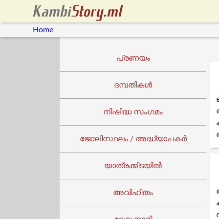
Home
പ്രണയം
ദമ്പതികൾ
നിഷിദ്ധ സംഗമം
ജോലിസ്ഥലം / അദ്ധ്യാപകർ
യാത്രക്കിടയില്‍
അവിഹിതം