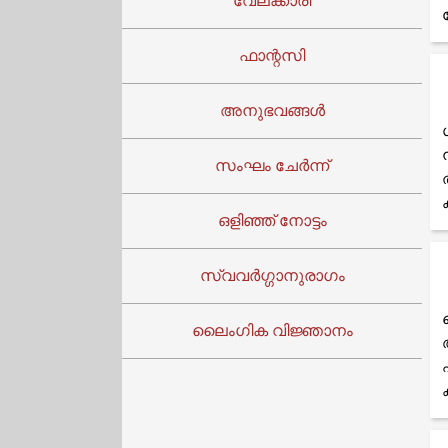
വേലക്കാരി
ഫാന്റസി
അനുഭവങ്ങൾ
സംഘം ചേർന്ന്
ഒളിഞ്ഞ് നോട്ടം
സ്വവർഗ്ഗാനുരാഗം
ലൈംഗിക വിജ്ഞാനം