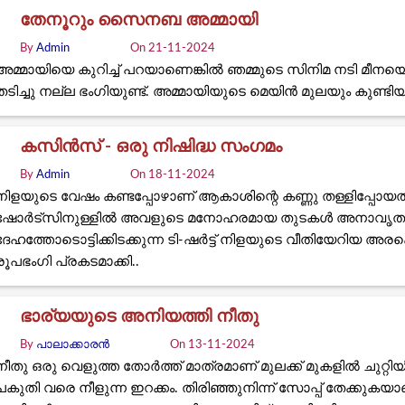
തേനൂറും സൈനബ അമ്മായി
By
Admin
On 21-11-2024
അമ്മായിയെ കുറിച്ച് പറയാണെങ്കിൽ ഞമ്മുടെ സിനിമ നടി മീന
തടിച്ചു നല്ല ഭംഗിയുണ്ട്. അമ്മായിയുടെ മെയിൻ മുലയും കുണ്ടിയ
കസിൻസ് - ഒരു നിഷിദ്ധ സംഗമം
By
Admin
On 18-11-2024
നിളയുടെ വേഷം കണ്ടപ്പോഴാണ് ആകാശിന്റെ കണ്ണു തള്ളിപ്പോയത്
ഷോർട്സിനുള്ളിൽ അവളുടെ മനോഹരമായ തുടകൾ അനാവൃതമാ
ദേഹത്തോടൊട്ടിക്കിടക്കുന്ന ടി-ഷർട്ട് നിളയുടെ വീതിയേറിയ അരക്ക
രൂപഭംഗി പ്രകടമാക്കി..
ഭാര്യയുടെ അനിയത്തി നീതു
By
പാലാക്കാരൻ
On 13-11-2024
നീതു ഒരു വെളുത്ത തോർത്ത് മാത്രമാണ് മുലക്ക് മുകളിൽ ചുറ്റിയ
പകുതി വരെ നീളുന്ന ഇറക്കം. തിരിഞ്ഞുനിന്ന് സോപ്പ് തേക്കു