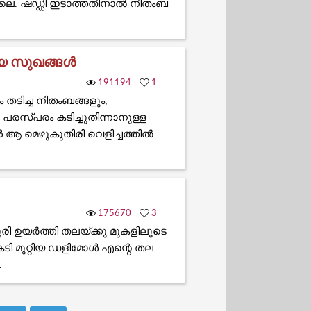
ലെ. ഷഡ്ഡി ഇടാത്തതിനാൽ നിതംബ
ിയ സുഖങ്ങൾ
191194
1
ടിച്ച നിതംബങ്ങളും,
രസ്പരം കടിച്ചുതിന്നാനുള്ള
 ആ മെഴുകുതിരി വെളിച്ചത്തിൽ
175670
3
രി ഉയർത്തി തലയ്ക്കു മുകളിലൂടെ
 കടി മുറ്റിയ ഡളിമോൾ എന്റെ തല
.