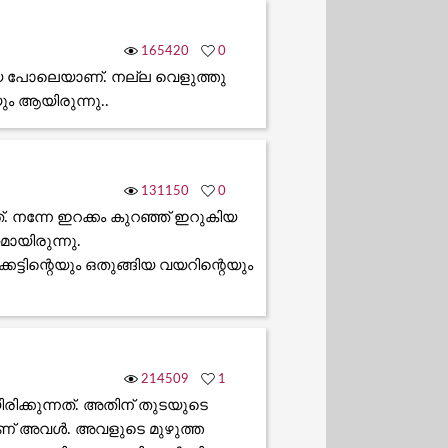
165420
0
യെ പോലെയാണ്. നല്ല വെളുത്തു
ും ആയിരുന്നു..
131150
0
. നന്നേ ഇറക്കം കുറഞ്ഞ് ഇറുകിയ
യിരുന്നു.
െട്ടിന്റെയും ഒതുങ്ങിയ വയറിന്റെയും
214509
1
ിരിക്കുന്നത്. അതിന് തുടയുടെ
കയാണ് അവൾ. അവളുടെ മുഴുത്ത