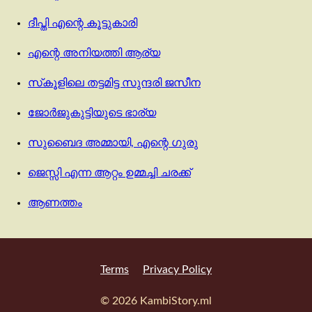
ദീപ്തി എന്റെ കൂട്ടുകാരി
എന്റെ അനിയത്തി ആര്യ
സ്‌കൂളിലെ തട്ടമിട്ട സുന്ദരി ജസീന
ജോർജുകുട്ടിയുടെ ഭാര്യ
സുബൈദ അമ്മായി, എന്റെ ഗുരു
ജെസ്സി എന്ന ആറ്റം ഉമ്മച്ചി ചരക്ക്
ആണത്തം
Terms
Privacy Policy
© 2026 KambiStory.ml