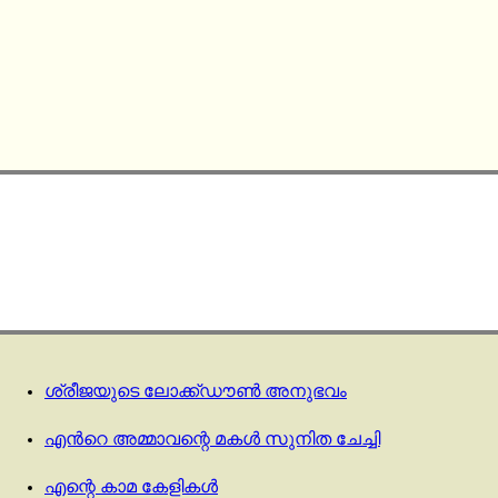
ശ്രീജയുടെ ലോക്ക്ഡൗൺ അനുഭവം
എൻറെ അമ്മാവന്റെ മകൾ സുനിത ചേച്ചി
എന്റെ കാമ കേളികൾ