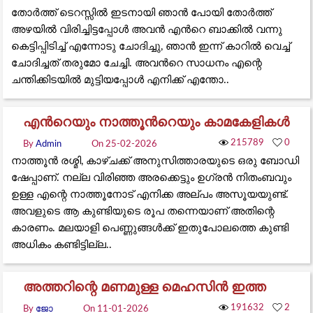
തോർത്ത് ടെറസ്സിൽ ഇടനായി ഞാൻ പോയി തോർത്ത്
അഴയിൽ വിരിച്ചിട്ടപ്പോൾ അവൻ എൻറെ ബാക്കിൽ വന്നു
കെട്ടിപ്പിടിച്ച് എന്നോടു ചോദിച്ചു, ഞാൻ ഇന്ന് കാറിൽ വെച്ച്
ചോദിച്ചത് തരുമോ ചേച്ചി. അവൻറെ സാധനം എന്റെ
ചന്തിക്കിടയിൽ മുട്ടിയപ്പോൾ എനിക്ക് എന്തോ..
എന്‍റെയും നാത്തൂന്‍റെയും കാമകേളികൾ
215789
0
By
Admin
On 25-02-2026
നാത്തൂൻ രശ്മി, കാഴ്ചക്ക് അനുസിത്താരയുടെ ഒരു ബോഡി
ഷേപ്പാണ്. നല്ല വിരിഞ്ഞ അരക്കെട്ടും ഉഗ്രൻ നിതംബവും
ഉള്ള എന്റെ നാത്തൂനോട് എനിക്ക അല്പം അസൂയയുണ്ട്.
അവളുടെ ആ കുണ്ടിയുടെ രൂപ തന്നെയാണ് അതിന്റെ
കാരണം. മലയാളി പെണ്ണുങ്ങൾക്ക് ഇതുപോലത്തെ കുണ്ടി
അധികം കണ്ടിട്ടില്ല..
അത്തറിന്റെ മണമുള്ള മെഹസിൻ ഇത്ത
191632
2
By
ജോ
On 11-01-2026