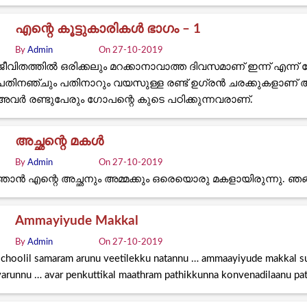
എന്റെ കൂട്ടുകാരികൾ ഭാഗം – 1
By
Admin
On 27-10-2019
ജീവിതത്തിൽ ഒരിക്കലും മറക്കാനാവാത്ത ദിവസമാണ് ഇന്ന് എന
പതിനഞ്ചും പതിനാറും വയസുള്ള രണ്ട് ഉഗ്രൻ ചരക്കുകളാണ് അ
അവർ രണ്ടുപേരും ഗോപന്റെ കുടെ പഠിക്കുന്നവരാണ്.
അച്ഛന്റെ മകൾ
By
Admin
On 27-10-2019
ഞാൻ എന്റെ അച്ഛനും അമ്മക്കും ഒരെയൊരു മകളായിരുന്നു. ഞങ്ങ
Ammayiyude Makkal
By
Admin
On 27-10-2019
schoolil samaram arunu veetilekku natannu … ammaayiyude makkal s
varunnu … avar penkuttikal maathram pathikkunna konvenadilaanu pat