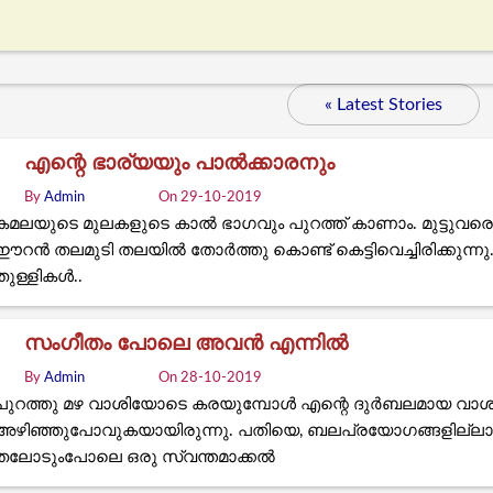
« Latest Stories
എന്റെ ഭാര്യയും പാൽക്കാരനും
By
Admin
On 29-10-2019
കമലയുടെ മുലകളുടെ കാൽ ഭാഗവും പുറത്ത് കാണാം. മുട്ടുവരെ ഉ
ഈറൻ തലമുടി തലയിൽ തോർത്തു കൊണ്ട് കെട്ടിവെച്ചിരിക്കുന്ന
തുള്ളികൾ..
സംഗീതം പോലെ അവന്‍ എന്നില്‍
By
Admin
On 28-10-2019
പുറത്തു മഴ വാശിയോടെ കരയുമ്പോള്‍ എന്റെ ദുര്‍ബലമായ വാശി
അഴിഞ്ഞുപോവുകയായിരുന്നു. പതിയെ, ബലപ്രയോഗങ്ങളില്ലാത
തലോടുംപോലെ ഒരു സ്വന്തമാക്കല്‍