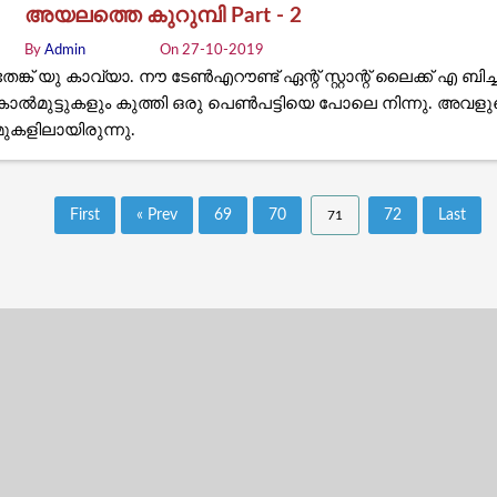
അയലത്തെ കുറുമ്പി Part - 2
By
Admin
On 27-10-2019
തേങ്ക് യു കാവ്യാ. നൗ ടേൺഎറൗണ്ട് ഏന്റ് സ്റ്റാന്റ് ലൈക്ക് എ ബ
കാൽമുട്ടുകളും കുത്തി ഒരു പെൺപട്ടിയെ പോലെ നിന്നു. അവളുടെ സ
മുകളിലായിരുന്നു.
First
« Prev
69
70
72
Last
71