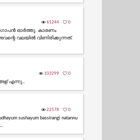
61244
0
്ന് ഗോപൻ ഓർത്തു. കാരണം
വന്റെ വലയിൽ വിണിരിക്കുന്നത്.
103299
0
ള് എന്നു..
22578
0
udhayum sushayum bassirangi natannu
..