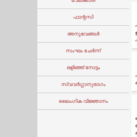
വേലക്കാരി
ഫാന്റസി
അനുഭവങ്ങൾ
സംഘം ചേർന്ന്
ഒളിഞ്ഞ് നോട്ടം
സ്വവർഗ്ഗാനുരാഗം
ലൈംഗിക വിജ്ഞാനം