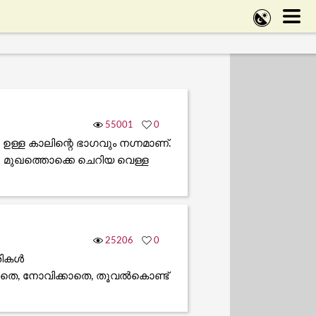
55001
0
ള്ള കാലിന്റെ ഭാഗവും നഗ്നമാണ്‌.
ു. മുഖത്തൊക്കെ ചെറിയ വെള്ള
25206
0
കള്‍
െ, നോവിക്കാതെ, തൂവല്‍കൊണ്ട്