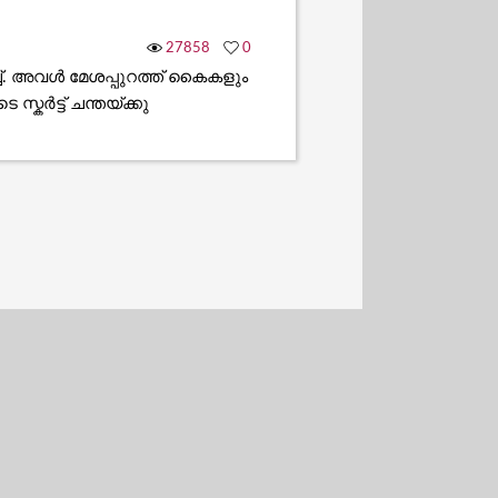
27858
0
ിച്ച്. അവൾ മേശപ്പുറത്ത് കൈകളും
്കർട്ട് ചന്തയ്ക്കു