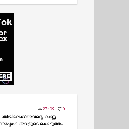
27409
0
്തിയിലെക്ക് അവന്റെ കുണ്ണ
ുന്നപ്പോൾ അവളുടെ കൊഴുത്ത..