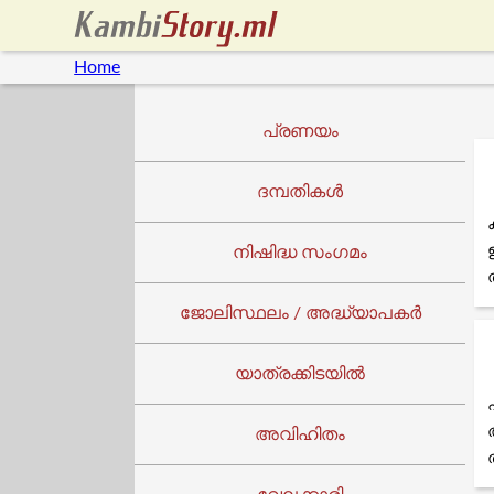
Home
പ്രണയം
ദമ്പതികൾ
നിഷിദ്ധ സംഗമം
ജോലിസ്ഥലം / അദ്ധ്യാപകർ
യാത്രക്കിടയില്‍
അവിഹിതം