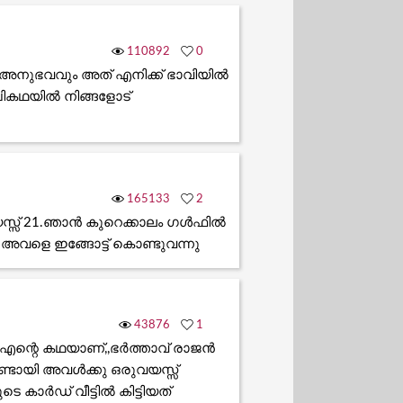
110892
0
് അനുഭവവും അത് എനിക്ക് ഭാവിയിൽ
ികഥയിൽ നിങ്ങളോട്
165133
2
്സ് 21.ഞാൻ കുറെക്കാലം ഗൾഫിൽ
ളെ ഇങ്ങോട്ട് കൊണ്ടുവന്നു
43876
1
ന്റെ കഥയാണ്‌,,ഭര്‍ത്താവ് രാജന്‍
ായി അവള്‍ക്കു ഒരുവയസ്സ്
ാര്‍ഡ് വീട്ടില്‍ കിട്ടിയത്