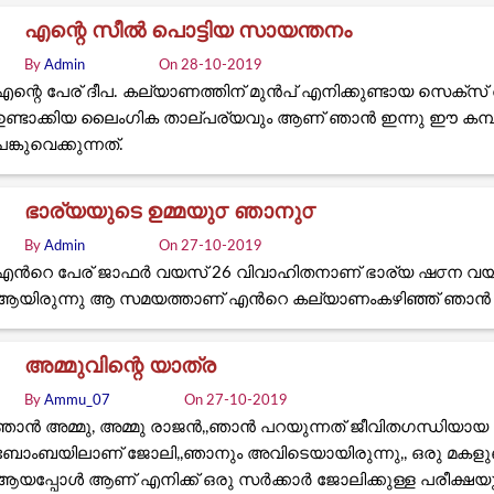
എന്റെ സീൽ പൊട്ടിയ സായന്തനം
By
Admin
On 28-10-2019
എന്റെ പേര് ദീപ. കല്യാണത്തിന് മുൻപ് എനിക്കുണ്ടായ സെക്സ
ഉണ്ടാക്കിയ ലൈംഗിക താല്പര്യവും ആണ് ഞാൻ ഇന്നു ഈ കമ്പ
പങ്കുവെക്കുന്നത്.
ഭാര്യയുടെ ഉമ്മയു൦ ഞാനു൦
By
Admin
On 27-10-2019
എൻറെ പേര് ജാഫർ വയസ് 26 വിവാഹിതനാണ് ഭാര്യ ഷ൦ന വയസ
ആയിരുന്നു ആ സമയത്താണ് എൻറെ കല്യാണംകഴിഞ്ഞ് ഞാൻ അവ
അമ്മുവിന്റെ യാത്ര
By
Ammu_07
On 27-10-2019
ഞാന്‍ അമ്മു, അമ്മു രാജന്‍,,ഞാന്‍ പറയുന്നത് ജീവിതഗന്ധിയായ എ
ബോംബയിലാണ് ജോലി,,ഞാനും അവിടെയായിരുന്നു,, ഒരു മകളുണ്ട
ആയപ്പോള്‍ ആണ് എനിക്ക് ഒരു സര്‍ക്കാര്‍ ജോലിക്കുള്ള പരീക്ഷയുടെ ക