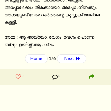
വെച്ചിട്ടുണ്ട്. അമ്മ . അത്താരാ . അച്ഛൻ: 
അപ്പോഴേക്കും തിരക്കായോ. അപ്പോ .നിനക്കും 
ആശയുണ്ട് വേറെ ഒർത്തന്റെ കുണ്ണക്ക് അല്ലേ…
കള്ളി.

അമ്മ : ആ അയ്യോ. വേഗം .വേഗം പൊന്നേ. 
ബ്ലൂം ഉയിശ്ശ് .ആ . ഗ്ലം
Home
1/6
Next 
0
0