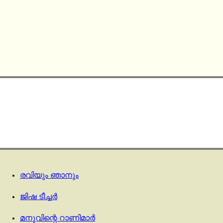
രവിയും ഞാനും
ജിഷ ടീച്ചർ
മനുവിന്റെ റാണിമാർ