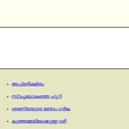
അപ്രതീക്ഷിതം
സ്വപ്നലോകത്തെ ഹൂറി
ശരണ്യയുടെ രണ്ടാം ഗർഭം
കുഞ്ഞമ്മയിലേക്കുള്ള വഴി