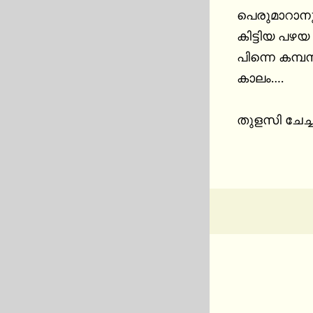
പെരുമാറാനുള്
കിട്ടിയ പഴയ പ്
പിന്നെ കമ്
കാലം….

തുളസി ചേച്ച