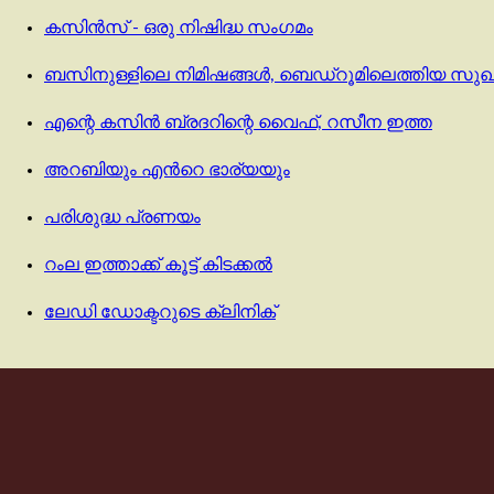
കസിൻസ് - ഒരു നിഷിദ്ധ സംഗമം
ബസിനുള്ളിലെ നിമിഷങ്ങൾ, ബെഡ്‌റൂമിലെത്തിയ സു
എന്റെ കസിൻ ബ്രദറിന്റെ വൈഫ്, റസീന ഇത്ത
അറബിയും എൻറെ ഭാര്യയും
പരിശുദ്ധ പ്രണയം
റംല ഇത്താക്ക് കൂട്ട് കിടക്കൽ
ലേഡി ഡോക്ടറുടെ ക്ലിനിക്