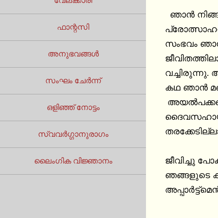
വേലക്കാരി
  ഞാൻ നിങ്
ഫാന്റസി
പ്രോത്സാഹനങ
സംഭവം ഞാൻ ന
അനുഭവങ്ങൾ
ജീവിതത്തിലാ
വച്ചിരുന്നു
സംഘം ചേർന്ന്
കഥ ഞാൻ മറ്
 അയൽപക്കത്
ഒളിഞ്ഞ് നോട്ടം
ദൈവസഹായം ക
തരക്കേടില്ല
സ്വവർഗ്ഗാനുരാഗം
ജീവിച്ചു പോ
ലൈംഗിക വിജ്ഞാനം
ഞങ്ങളുടെ കമ
അപ്പാർട്ട്മെൻ