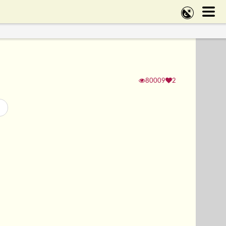
80009
2