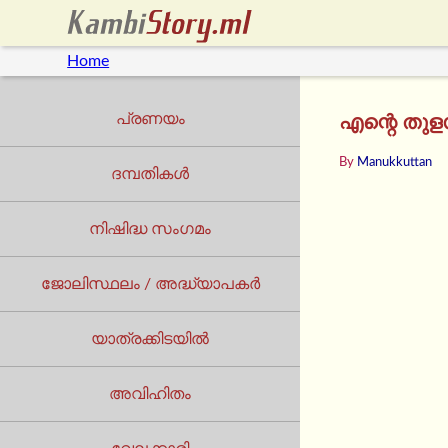
Home
പ്രണയം
എന്റെ തുളസ
By
Manukkuttan
ദമ്പതികൾ
നിഷിദ്ധ സംഗമം
ജോലിസ്ഥലം / അദ്ധ്യാപകർ
യാത്രക്കിടയില്‍
അവിഹിതം