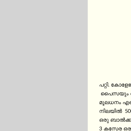
പറ്റി. കോളേജ
 പൈസയും അഞ
മൂലധനം എന്റ
നിലയിൽ  500
ഒരു ബാൽക്ക
3 കസേര ഒരു