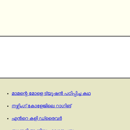
മാമന്റെ മോളെ ട്യൂഷൻ പഠിപ്പിച്ച കഥ
നഴ്സിംഗ് കോളേജിലെ റാഗിങ്
എന്‍റെ കളി ഡ്രൈവര്‍