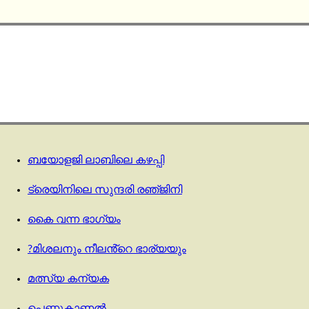
ബയോളജി ലാബിലെ കഴപ്പി
ട്രെയിനിലെ സുന്ദരി രഞ്‌ജിനി
കൈ വന്ന ഭാഗ്യം
?മിശലനും നീലൻ്റെ ഭാര്യയും
മത്സ്യ കന്യക
പെണ്ണുകാണൽ