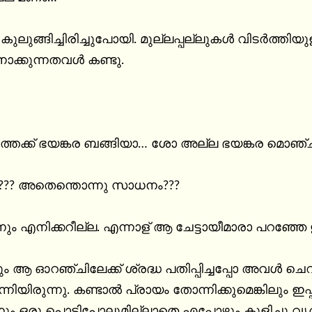
ലുങ്ങിച്ചിരിച്ചുപോയി. മുല്ലപ്പല്ലുകൾ വിടർത്തി
ോക്കുന്നതവൾ കണ്ടു.

 ഇത്തക്ക് ഭയങ്കര ബങ്ങിയാ… ശോ അല്ല ഭയങ്കര മൊഞ്
? അതെന്തൊന്നു സാധനം???

എനിക്കറീല്ല. എന്നാള് ആ ചേട്ടായീമാരാ പറഞ്ഞേ ഇത
ം ആ ഓറഞ്ചിലേക്ക് ശ്രദ്ധ പതിപ്പിച്ചപ്പോ അവൾ
ിരുന്നു. കണ്ടാൽ പ്രായം തോന്നിക്കുമെങ്കിലും ഇപ്പഴ
ും ഒരു പൊടിപോലുമില്ലാതെ എപ്പോഴും കുളിച്ചു വൃത്