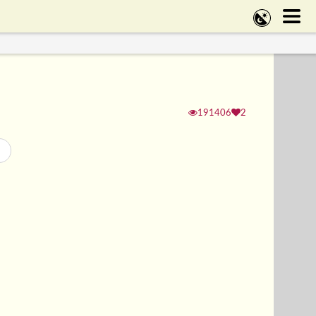
191406
2