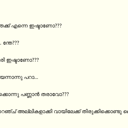
ക്ക് എന്നെ ഇഷ്ടാണോ???

്തേ???

രി ഇഷ്ടാണോ???

െന്നാന്നു പറാ…

്കൊന്നു പണ്ണാൻ തരാവോ???

ഞ്ച് അല്ലികളാക്കി വായിലേക്ക് തിരുക്കിക്കൊണ്ടു