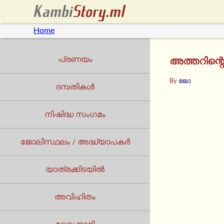
Home
പ്രണയം
അത്തറിന്
By
ജോ
ദമ്പതികൾ
നിഷിദ്ധ സംഗമം
ജോലിസ്ഥലം / അദ്ധ്യാപകർ
യാത്രക്കിടയില്‍
അവിഹിതം