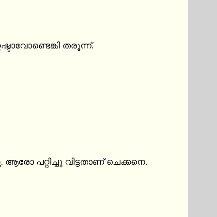
ാവോണ്ടെങ്കി തരൂന്ന്.

ോ പറ്റിച്ചു വിട്ടതാണ് ചെക്കനെ. 