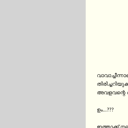
വാവാച്ചീന്ന
തിരിച്ചറിയുകയായിരുന്ന
അവളവന്റെ അ
ഉം…???

ഇത്താക്ക് ന