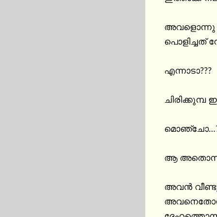
അവളൊന്നു കു
പൊളിച്ചത് ന
എന്നാടാ???

ചിരിക്കുമ്പ
മൊഞ്ചോ…??
ആ അതൊന്നും 
അവൻ വീണ്ടു
അവനെതോന്നിയ
ദേഹത്തൊന്ന