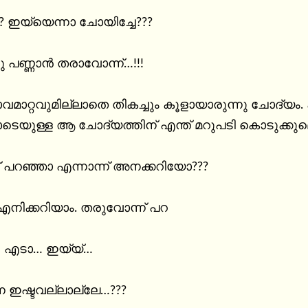
?? ഇയ്യെന്നാ ചോയിച്ചേ???

 പണ്ണാൻ തരാവോന്ന്…!!!

ാറ്റവുമില്ലാതെ തികച്ചും കൂളായാരുന്നു ചോദ്യം. കളിപ
യുള്ള ആ ചോദ്യത്തിന് എന്ത് മറുപടി കൊടുക്കുമ
് പറഞ്ഞാ എന്നാന്ന് അനക്കറിയോ???

ിക്കറിയാം. തരുവോന്ന് പറ

… എടാ… ഇയ്യ്‌…

െ ഇഷ്ടവല്ലാല്ലേ…???
