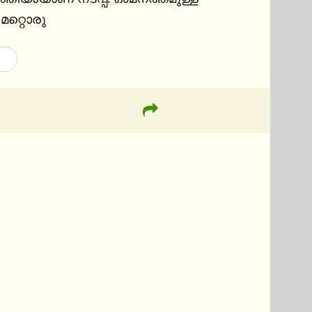
കവിഞ്ഞു മറ്റൊരു