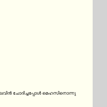
 ലെവിൻ ചോദിച്ചപ്പോൾ മെഹസിനൊന്നു 