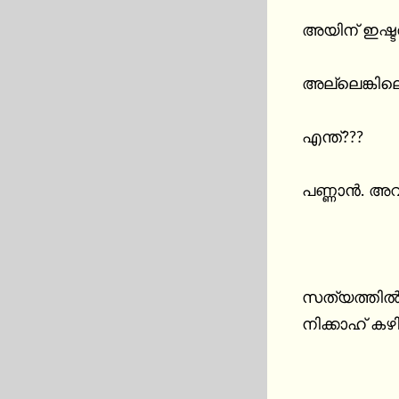
അയിന് ഇഷ്ട
അല്ലെങ്കിലെ
എന്ത്???

പണ്ണാൻ. അവർ
സത്യത്തിൽ 
നിക്കാഹ് കഴി