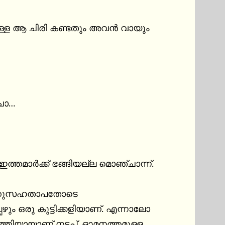
യുള്ള ആ ചിരി കണ്ടതും അവൻ വായും 
ചാ…

്തമാർക്ക് ഭങ്ങിയല്ല മൊഞ്ചാന്ന്.

 ചെറുസഹതാപതോടെ 
ും ഒരു കുട്ടിക്കളിയാണ്. എന്നാലോ 
തിയായാണ് നടപ്പ്. ഓമനത്തമുള്ള 