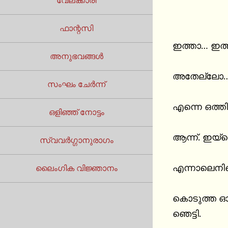
വേലക്കാരി
ഫാന്റസി
ഇത്താ… ഇത്ത
അനുഭവങ്ങൾ
അതേല്ലോ… ന
സംഘം ചേർന്ന്
എന്നെ ഒത്തി
ഒളിഞ്ഞ് നോട്ടം
ആന്ന്. ഇയ്യ
സ്വവർഗ്ഗാനുരാഗം
എന്നാലെനിക
ലൈംഗിക വിജ്ഞാനം
കൊടുത്ത ഓറ
ഞെട്ടി.
