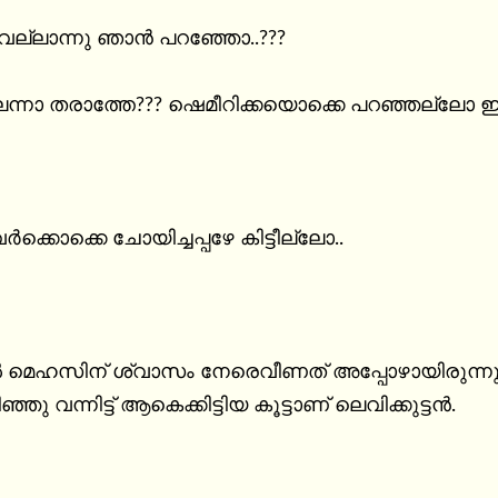
വല്ലാന്നു ഞാൻ പറഞ്ഞോ..???

ന്നാ തരാത്തേ??? ഷെമീറിക്കയൊക്കെ പറഞ്ഞല്ലോ ഇഷ്ട
ക്കൊക്കെ ചോയിച്ചപ്പഴേ കിട്ടീല്ലോ..

മെഹസിന് ശ്വാസം നേരെവീണത് അപ്പോഴായിരുന്നു. ആര
ഞ്ഞു വന്നിട്ട് ആകെക്കിട്ടിയ കൂട്ടാണ് ലെവിക്കുട്ടൻ.