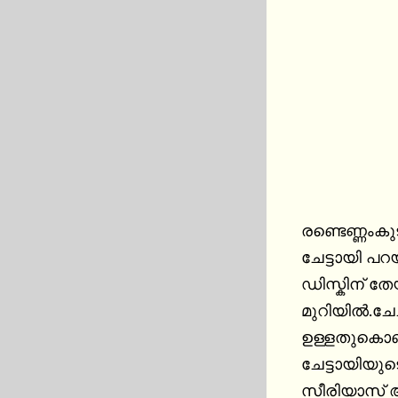
രണ്ടെണ്ണംകുട
ചേട്ടായി പറ
ഡിസ്കിന് തേ
മുറിയിൽ.ചേച
ഉള്ളതുകൊണ്ട
ചേട്ടായിയുടെ
സീരിയാസ് ആ