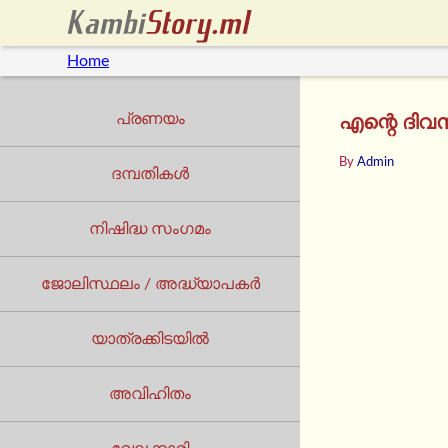
Home
പ്രണയം
എന്റെ ദിവ
By
Admin
ദമ്പതികൾ
നിഷിദ്ധ സംഗമം
ജോലിസ്ഥലം / അദ്ധ്യാപകർ
യാത്രക്കിടയില്‍
അവിഹിതം