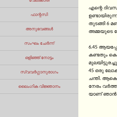
വേലക്കാരി
എന്റെ ദിവസം
ഫാന്റസി
ഉണ്ടായിരുന
തുടങ്ങി 6 മ
അനുഭവങ്ങൾ
അമ്മയുടെ ച
സംഘം ചേർന്ന്
6.45 ആയപ്പോ 
കണ്ടതും കെട
ഒളിഞ്ഞ് നോട്ടം
മുലയിട്ടുരച്
45 ഒരു ലോക
സ്വവർഗ്ഗാനുരാഗം
ചന്തി. ആകെ 
നേരം വർത്തമ
ലൈംഗിക വിജ്ഞാനം
യാണ് ഞാൻ വ