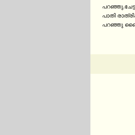
പറഞ്ഞു.ചേട്ട
പാതി രാത്ര
പറഞ്ഞു ബൈക്ക