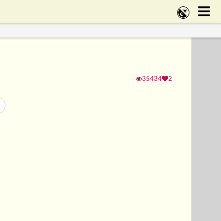
35434
2