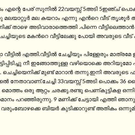
 എന്റെ പേര് സുനിൽ 22വയസ്സ് 5അടി 5ഇഞ്ച് പൊക്കം 
്നു മലയാറ്റൂർ മല കയറാം എന്നു എൻറെ വീട് തൃശൂ
ണിക്ക് താഴെ അടിവാരാത്തെത്തി .പിന്നെ വീട്ടിലെത
േച്ചിയുടെ മകൻറെ വീട്ടിലേക്കു പോയി അവരുടെ വീട്
വീട്ടിൽ എത്തി.വീട്ടിൽ ചേച്ചിയും പിള്ളേരും മാത്രമേ 
്ടിപ്പിടിച്ചു നീ ഇങ്ങോത്തുള്ള വഴിയൊക്കെ അറിയുമ
ചു. ചെച്ചിയെനിക്ക് മുണ്ട് മാറാൻ തന്നു.ഇനി അവരുടെ 
്കൽ നേതാവാണ്.ചേച്ചി 33വയസ്സ് 5അടി പൊക്കം 36 സൈ
മൊത്തം ഒരു ആറ്റം ചരക്കു.രണ്ടു പെണ്കുട്ടികള ഒന്നി
ാനം പറഞ്ഞിരുന്നു. 9 മണിക്ക് ചേട്ടായി എത്തി ഞാനു
രുംബോഴക്കെ ബിയർ കുടിക്കാറുണ്ട് അതികം ഒന്നുമ