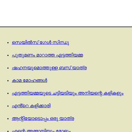
സെയിൽസ് ഗേൾ സിന്ധു
പുതുമണം മാറാത്ത ഏട്ടത്തിയമ്മ
ഷഹനയുമൊത്തുള്ള ബസ് യാത്ര
കാമ മോഹങ്ങൾ
ഏട്ടത്തിയമ്മയുടെ ചട്ടിയടിയും അനിയന്റെ കളികളും
എൻ്റെ കളിക്കാരി
ആന്റിയോടൊപ്പം ഒരു യാത്ര
എന്റെ അമ്മായിയും മോളും