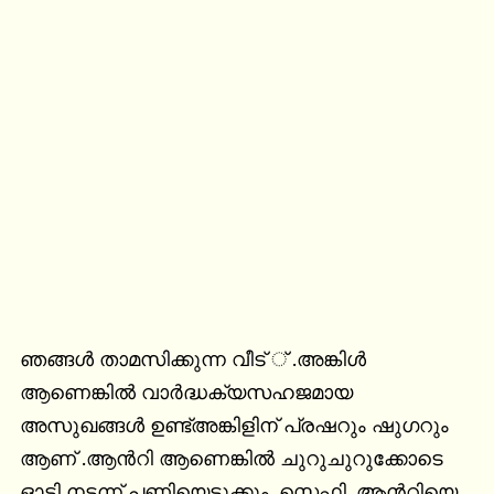
ഞങ്ങൾ താമസിക്കുന്ന വീട് ് .അങ്കിൾ 
ആണെങ്കിൽ വാർദ്ധക്യസഹജമായ 
അസുഖങ്ങൾ ഉണ്ട്അങ്കിളിന് പ്രഷറും ഷുഗറും 
ആണ് .ആൻറി ആണെങ്കിൽ ചുറുചുറുക്കോടെ 
ഓടി നടന്ന് പണിയെടുക്കും .സ്റ്റെഫി .ആൻറിയെ 