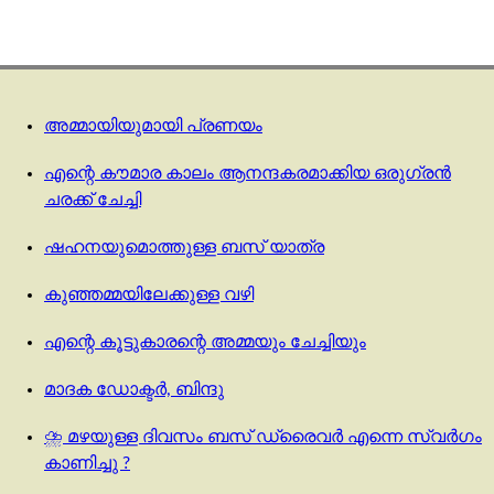
അമ്മായിയുമായി പ്രണയം
എന്റെ കൗമാര കാലം ആനന്ദകരമാക്കിയ ഒരുഗ്രൻ
ചരക്ക് ചേച്ചി
ഷഹനയുമൊത്തുള്ള ബസ് യാത്ര
കുഞ്ഞമ്മയിലേക്കുള്ള വഴി
എന്റെ കൂട്ടുകാരന്റെ അമ്മയും ചേച്ചിയും
മാദക ഡോക്ടർ, ബിന്ദു
⛈️ മഴയുള്ള ദിവസം ബസ് ഡ്രൈവർ എന്നെ സ്വർഗം
കാണിച്ചു ?