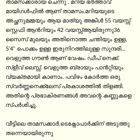
താമസക്കാരായ ചെന്നു . മറിയ ഭർത്താവ് 
മായിഗൾഫിൽ ആണ് താമസം.മറിയയുടെ 
അച്ഛനുമമ്മയും ആയ മാത്യു അങ്കിൾ 55 വയസ്സ് 
സ്റ്റെഫി ആൻറിയും 42 വയസ്സ്ആയിരുന്നു36 
സൈസ് മുലയും അതിനൊത്ത ചന്തിയും ഉള്ള, 
5’4" പൊക്കം ഉള്ള ഇരുനിറത്തിലുള്ള സുന്ദരി…
വെളുത്ത ഗൗൺ ആണ് വേഷം. ഡീപ് നെക്ക്. 
സ്ളീവ് ലെസ്സ്. വെളുത്ത ബ്രായും പാൻറ്റിയും 
വ്യക്തമായി കാണാം. പവിഴം കോർത്ത ഒരു 
സ്വർണ്ണനെക്ക്ലേസ് പ്രകാശത്തിൽ തിളങ്ങി. 
അതിന്റെ പ്രഭാകിരണങ്ങൾ അവന്റെ കണ്ണുകളെ 
സ്പർശിച്ചു.

വീട്ടിലെ താമസക്കാർ.ടെക്നോപാർക്കിന് അടുത്തു 
തന്നെയായിരുന്നു