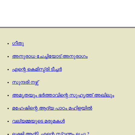
ഗീതു
അനുരാധ ചേച്ചിയോട് അനുരാഗം
എന്റെ കെമിസ്ട്രി ടീച്ചര്‍
സുന്ദരി നഴ്സ്
അമൃതയും ഭർത്താവിന്റെ സുഹൃത്ത് അഖിലും
മഹേഷിന്റെ ആദ്യ പാഠം മഹിളയിൽ
വല്യമ്മയുടെ മരുമകൾ
ലക്ഷ്മി ആന്റി, എന്റെ സ്വന്തം ലച്ചു ?