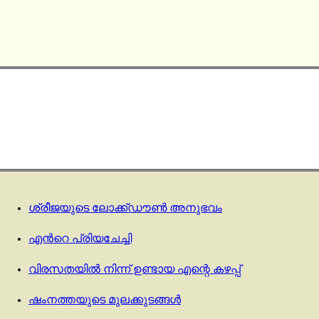
ശ്രീജയുടെ ലോക്ക്ഡൗൺ അനുഭവം
എന്‍റെ പ്രിയചേച്ചി
വിരസതയിൽ നിന്ന് ഉണ്ടായ എന്റെ കഴപ്പ്
ഷംനത്തയുടെ മുലക്കുടങ്ങൾ