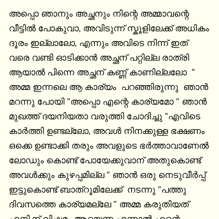
അപ്പൊ ഞാനും അച്ഛനും നിന്റെ അമ്മാവന്റെ 
വീട്ടിൽ പോകുവാ, അവിടുന്ന് സ്കൂളിലേക്ക് അധികം 
ദൂരം ഇല്ലാലോ, എന്നും അവിടെ നിന്ന് ഇത് 
വരെ വണ്ടി ഓടിക്കാൻ അച്ഛന് പറ്റില്ല രാത്രി 
ആയാൽ പിന്നെ അച്ഛന് കണ്ണ് കാണില്ലലോ  " 
അമ്മ ഇന്നലെ ആ കാര്യം  പറഞ്ഞിരുന്നു  ഞാൻ 
മറന്നു പോയി "അപ്പൊ എന്റെ കാര്യമോ " ഞാൻ 
മുഖത്ത് ദയനിയതാ വരുത്തി ചോദിച്ചു "എവിടെ 
കാർത്തി ഉണ്ടല്ലോ, അവൾ നിനക്കുള്ള ഭക്ഷണം 
ഒക്കെ ഉണ്ടാക്കി തരും അവളുടെ ഭർത്താവാണേൽ 
ലോഡും കൊണ്ട് പോയേക്കുവാന് അതുകൊണ്ട് 
അവൾക്കും കുഴപ്പമില്ല " ഞാൻ ഒരു നെടുവീർപ്പ് 
ഇട്ടുകൊണ്ട് ബാത്‌റൂമിലേക്ക്  നടന്നു "പത്തു 
ദിവസത്തെ കാര്യമല്ലേ " അമ്മ കരുതിയത് 