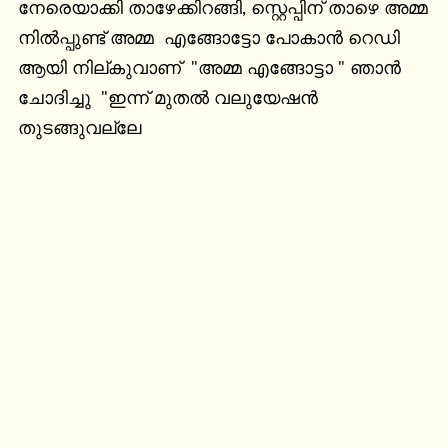
നേരെയാക്കി താഴേക്കിറങ്ങി, സ്റ്റെപ്പിന് താഴെ അമ്മ 
നിൽപ്പുണ്ട് അമ്മ  എങ്ങോട്ടോ പോകാൻ റെഡി 
ആയി നില്കുവാണ്  "അമ്മ എങ്ങോട്ടാ " ഞാൻ 
ചോദിച്ചു  "ഇന്ന് മുതൽ വലുയേഷൻ 
തുടങ്ങുവല്ലേ