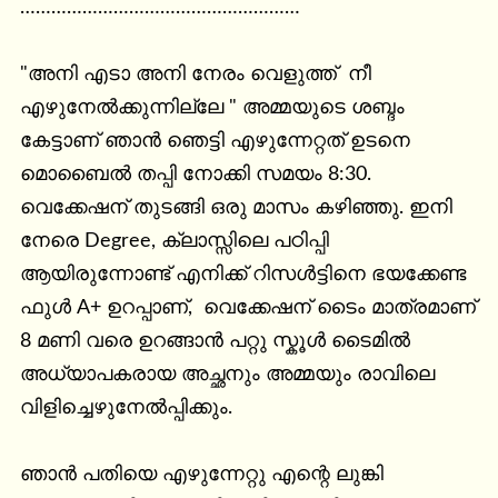
………………………………………………

"അനി എടാ അനി നേരം വെളുത്ത്  നീ 
എഴുനേൽക്കുന്നില്ലേ " അമ്മയുടെ ശബ്ദം 
കേട്ടാണ് ഞാൻ ഞെട്ടി എഴുന്നേറ്റത് ഉടനെ 
മൊബൈൽ തപ്പി നോക്കി സമയം 8:30. 
വെക്കേഷന് തുടങ്ങി ഒരു മാസം കഴിഞ്ഞു. ഇനി 
നേരെ Degree, ക്ലാസ്സിലെ പഠിപ്പി 
ആയിരുന്നോണ്ട് എനിക്ക് റിസൾട്ടിനെ ഭയക്കേണ്ട 
ഫുൾ A+ ഉറപ്പാണ്,  വെക്കേഷന് ടൈം മാത്രമാണ് 
8 മണി വരെ ഉറങ്ങാൻ പറ്റു സ്കൂൾ ടൈമിൽ 
അധ്യാപകരായ അച്ഛനും അമ്മയും രാവിലെ 
വിളിച്ചെഴുനേൽപ്പിക്കും.

ഞാൻ പതിയെ എഴുന്നേറ്റു എന്റെ ലുങ്കി 