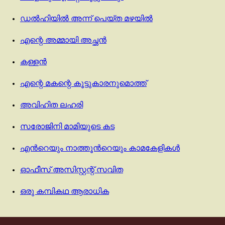
ഡൽഹിയിൽ അന്ന് പെയ്ത മഴയിൽ
എന്റെ അമ്മായി അച്ഛൻ
കള്ളൻ
എന്റെ മകന്റെ കൂട്ടുകാരനുമൊത്ത്
അവിഹിത ലഹരി
സരോജിനി മാമിയുടെ കട
എന്‍റെയും നാത്തൂന്‍റെയും കാമകേളികൾ
ഓഫീസ് അസിസ്റ്റന്റ് സവിത
ഒരു കമ്പികഥ ആരാധിക