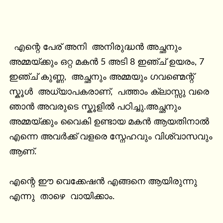
  എന്റെ പേര് അനി  അനിരുദ്ധൻ അച്ഛനും 
അമ്മയ്ക്കും ഒറ്റ മകൻ 5 അടി 8 ഇഞ്ച് ഉയരം, 7 
ഇഞ്ച് കുണ്ണ,  അച്ഛനും അമ്മയും ഗവണ്മെന്റ് 
സ്കൂൾ  അധ്യാപകരാണ്,  പത്താം ക്ലാസ്സു വരെ 
ഞാൻ അവരുടെ സ്കൂളിൽ പഠിച്ചു.അച്ഛനും 
അമ്മയ്ക്കും വൈകി ഉണ്ടായ മകൻ ആയതിനാൽ 
എന്നെ അവർക്ക് വളരെ സ്നേഹവും വിശ്വാസവും 
ആണ്.

എന്റെ ഈ വെക്കേഷൻ എങ്ങനെ ആയിരുന്നു 
എന്നു  താഴെ  വായിക്കാം.
