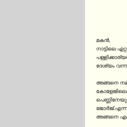
മകൻ,

നാട്ടിലെ ഏറ
പള്ളിക്കാര്യ
ദേശ്യം വന്ന
അങ്ങനെ നമ്മ
കോളേജിലെക്
പെണ്ണിനേയു
ജോർജ്.എന്ന
അങ്ങനെ എല