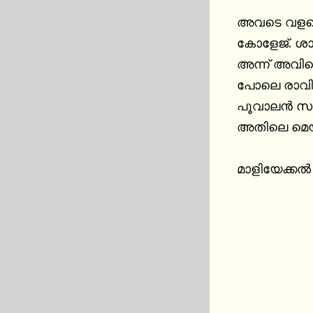
അവടെ വളരെ നാളത്തെ വിപ
കോളേജ്. ശാന
അന്ന് അവിട
പോലെ രാവില
പൂവാലൻ സംഘ
അതിലെ മെയ
മാളിയേക്കൽ 