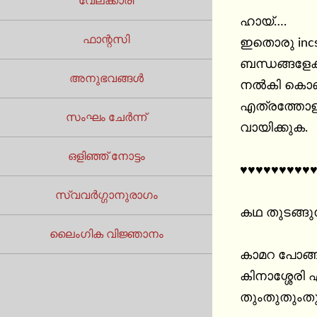
വേലക്കാരി
ഹായ്….

ഫാന്റസി
ഇതൊരു incs 
ബന്ധങ്ങളേക്
അനുഭവങ്ങൾ
നൽകി കൊണ്ട
എത്രത്തോളം
സംഘം ചേർന്ന്
വായിക്കുക.

ഒളിഞ്ഞ് നോട്ടം
♥♥♥♥♥♥♥♥♥♥
സ്വവർഗ്ഗാനുരാഗം
കഥ തുടങ്ങുന
ലൈംഗിക വിജ്ഞാനം
കാമറ പോങ്ങ
കിനാശ്ശേരി
തുംതുതുംതു