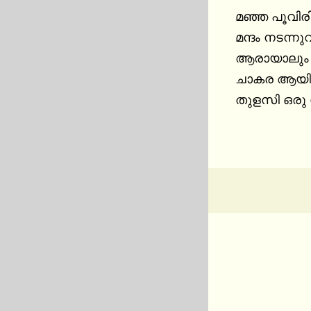
മഞ്ഞ പൂവിര
മന്ദം നടന്ന
ആരായാലും ഒ
ചാകര ആയിരു
തുളസി ഒരു