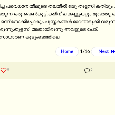
ിച്ച പരവധാനിയിലൂടെ തലയിൽ ഒരു തുളസി കതിരും ചൂടി
ുവരുന്ന ഒരു പെൺകുട്ടി.കരിനീല കണ്ണുകളും മുഖത്തു
ന്ന് നോക്കിപ്പോകും.പുസ്തകങ്ങൾ മാറത്തടുക്കി 
ന്നു.തുളസി അതായിരുന്നു അവളുടെ പേര്.

 സാധാരണ കുടുംബത്തിലെ
Home
1/16
Next 
0
0