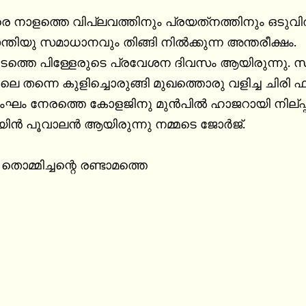
്ലവത്തിനും പ്രയത്‌നത്തിനും ഒടുവിൽ നിലവിൽ വന്ന ആദ്യത്തെ ഡിഗ്രി 
്തിയു സമാധാനവും തിങ്ങി നിൽക്കുന്ന അന്തരീക്ഷം.

െത്തെ പിള്ളേരുടെ പ്രവേശന ദിവസം ആയിരുന്നു. 
െ തന്നെ കുളിച്ചൊരുങ്ങി മുഖത്തൊരു വളിച്ച ചിരി ഫ
ം നേരത്തെ കോളജിനു മുൻപിൽ ഹാജറായി നില്പ്പ്പു
ിൻ പൂവാലൻ ആയിരുന്നു നമ്മടെ ജോർജ്.

തൊമ്മിച്ചന്റെ രണ്ടാമത്തെ