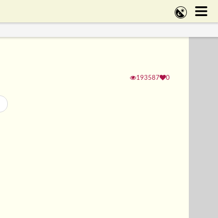
193587
0