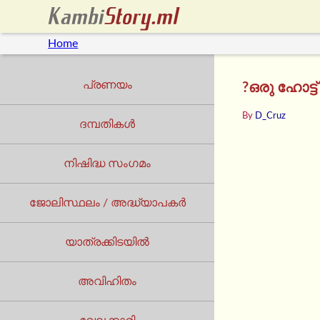
Home
പ്രണയം
?ഒരു ഹോട്ട
By
D_Cruz
ദമ്പതികൾ
നിഷിദ്ധ സംഗമം
ജോലിസ്ഥലം / അദ്ധ്യാപകർ
യാത്രക്കിടയില്‍
അവിഹിതം