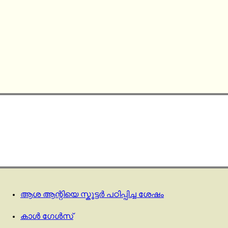
ആശ ആന്റിയെ സ്കൂട്ടർ പഠിപ്പിച്ച ശേഷം
കാൾ ഗേൾസ്