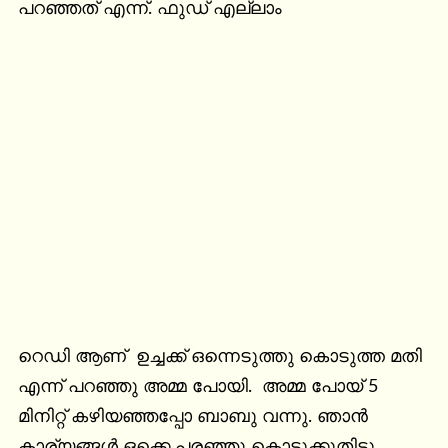
പറഞ്ഞത് എന്ന്. ഫുഡ് എല്ലാം
റെഡി ആണ്  ഉച്ചക്ക് ഒന്നെടുത്തു കൊടുത്ത മതി 
എന്ന് പറഞ്ഞു അമ്മ പോയി.  അമ്മ പോയ്‌ 5 
മിനിറ്റ് കഴിയഞ്ഞപ്പോ ബാബു വന്നു. ഞാൻ 
കാര്യങ്ങൾ ഒക്കെ പരഞ്ഞൂ കൊടുക്കുതിട്ടു 