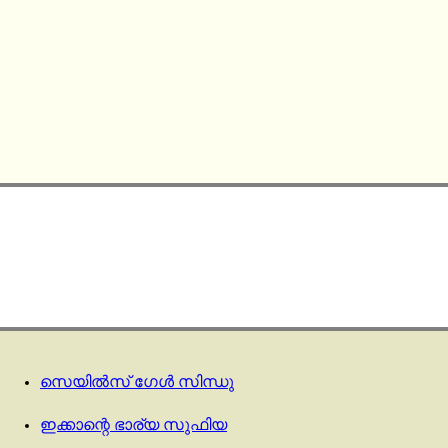
സെയിൽസ് ഗേൾ സിന്ധു
ഇക്കാന്റെ ഭാര്യ സുഫിയ