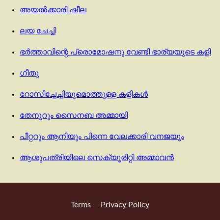
അയൽക്കാരി ഷീല
ലയ ചേച്ചി
ഭർത്താവിന്റെ പ്രൊമോഷനു വേണ്ടി ഭാര്യയുടെ കളി
ഗീതു
റോസിച്ചേച്ചിയുമൊത്തുള്ള കളികൾ
തേനൂറും സൈനബ അമ്മായി
പീറ്ററും ആനിയും പിന്നെ വേലക്കാരി വനജയും
ആശുപത്രിയിലെ സെക്യൂരിറ്റി അമ്മാവൻ
Terms
Privacy Policy