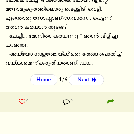
പോലെ ചേച്ചി അകത്തേക്ക് പോയി. എന്റെ 
മനോമുകുരത്തിലൊരു വെള്ളിടി വെട്ടി. 
എന്തൊരു സോഫ്റ്റാണ് ഭഗവാനേ… പെട്ടന്ന് 
അവൻ കരയാൻ തുടങ്ങി.

" ചേച്ചീ… മോനിതാ കരയുന്നൂ " ഞാൻ വിളിച്ചു 
പറഞ്ഞു.

" അയ്യോ നാളത്തേയ്ക്ക് ഒരു തേങ്ങ പൊതിച്ച് 
വയ്കാമെന്ന് കരുതിയതാണ്. ഡാ…
Home
1/6
Next 
0
0