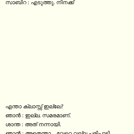
സാബിറ : എടുത്തു. നിനക്ക്
എന്താ ക്ലാസ്സ്‌ ഇല്ലേ?

ഞാൻ : ഇല്ല. സമരമാണ്.

ശാന്ത : അത് നന്നായി.

ഞാൻ : അതെന്താ… വേറെ വല്ല പരിപാടി 