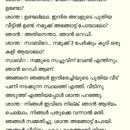
ഉണ്ടോ?

ശാന്ത : ഉണ്ടല്ലോ. ഇന്ദിര അവളുടെ പുതിയ 
വീട്ടിൽ ഉണ്ട്. നമുക്ക് അങ്ങോട്ട്‌ പോയാലോ?

ഞാൻ : അതിനെന്താ.. ഞാൻ റെഡി.

ശാന്ത : സാബിറേ… നമുക്ക് 3 പേർക്കും കൂടി ഒരു 
കളി ആയാലോ?

സാബിറ : നമ്മുടെ സച്ചുവിന് വേണ്ടി എന്തിനും 
ഞാൻ റെഡി ആണ്.

അങ്ങനെ ഞങ്ങൾ ഇന്ദിരേച്ചിയുടെ പുതിയ വീട് 
പണി നടക്കുന്ന സ്ഥലത്ത് എത്തി. വീടിനു 
അടുത്ത് എത്തിയപ്പോൾ ശാന്ത പറഞ്ഞു.

ശാന്ത : നിങ്ങൾ ഇവിടെ നില്ക്. ഞാൻ ആദ്യം 
ചെല്ലാം. നിങ്ങൾ പതുക്കെ വന്നാൽ മതി.

ഞങ്ങൾ സമ്മതിച്ചു. ശാന്ത അങ്ങോട്ട്‌ പോയി. 