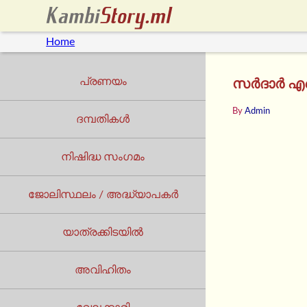
Home
പ്രണയം
സർദാർ എന്റ
By
Admin
ദമ്പതികൾ
നിഷിദ്ധ സംഗമം
ജോലിസ്ഥലം / അദ്ധ്യാപകർ
യാത്രക്കിടയില്‍
അവിഹിതം