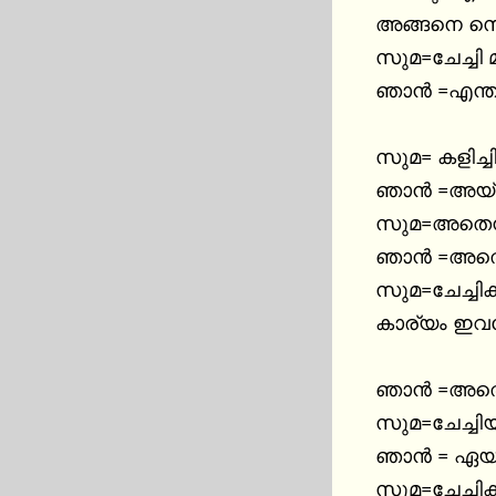
അങ്ങനെ സൊറ
സുമ=ചേച്ചി മ
ഞാൻ =എന്തു 
സുമ= കളിച്ചിട
ഞാൻ =അയ്യ
സുമ=അതെന്ത
ഞാൻ =അതൊന
സുമ=ചേച്ചി
കാര്യം ഇവര
ഞാൻ =അതെന്
സുമ=ചേച്ചിയ
ഞാൻ = ഏയ് 
സുമ=ചേച്ചിക