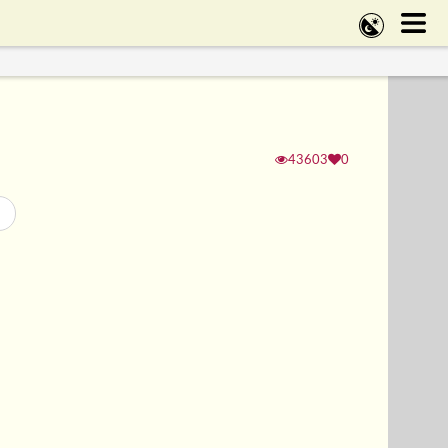
43603
0