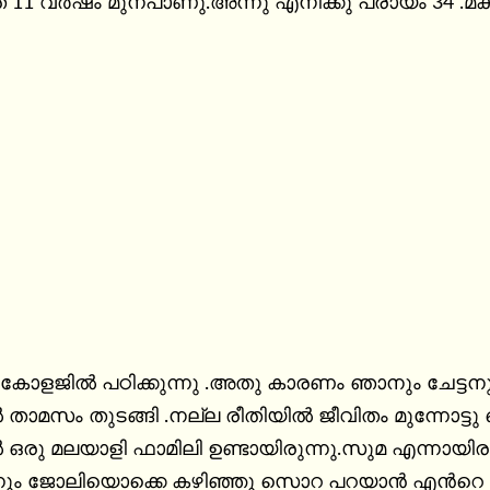
് 11 വർഷം മുന്പാണു.അന്നു എനിക്കു പ്രായം 34 .
ു കോളജിൽ പഠിക്കുന്നു .അതു കാരണം ഞാനും ചേട്ടനും
സിൽ താമസം തുടങ്ങി .നല്ല രീതിയിൽ ജീവിതം മുന്നോട്
സിൽ ഒരു മലയാളി ഫാമിലി ഉണ്ടായിരുന്നു.സുമ എന്നായി
ും ജോലിയൊക്കെ കഴിഞ്ഞു സൊറ പറയാൻ എൻറെ ക്വാർട