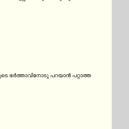
ുടെ ഭർത്താവിനോടു പറയാൻ പറ്റാത്ത 