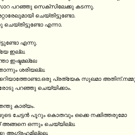
 പറഞ്ഞു സെക്സിലേക്കു കടന്നു.

റ്റാരേലുമായി ചെയ്തിട്ടുണ്ടോ.

ചെയ്തിട്ടുണ്ടോ എന്നാ.

്ടുണ്ടോ എന്നു.

േ ഇല്ല.

ാ ഇഷ്ടമല്ലേ

്നും ശരിയല്ല.

ക്കറിയാത്തോണ്ടാ.ഒരു പ്രത്യേക സുഖമാ അതിന്.നമ്മ
ോടു പറഞ്ഞു ചെയ്യിക്കാം.

തു കാര്യം.

ുടെ ചേട്ടൻ പൂറും കൊതവും ഒക്കെ നക്കിത്തരുമോ

അങ്ങനെ ഒന്നും ചെയ്യില്ല.

്കു ആഗ്രഹമില്ലെ.
