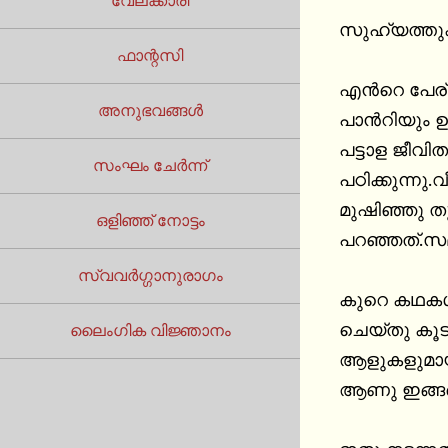
വേലക്കാരി
സുഹ്യത്തുക്
ഫാന്റസി
എൻറെ പേര് ക
അനുഭവങ്ങൾ
പാൻറിയും ഉ
പട്ടാള ജീവി
സംഘം ചേർന്ന്
പഠിക്കുന്നു
മുഷിഞ്ഞു ത
ഒളിഞ്ഞ് നോട്ടം
പറഞ്ഞത്.സമ
സ്വവർഗ്ഗാനുരാഗം
കുറെ കഥകൾ
ചെയ്തു കൂടാ
ലൈംഗിക വിജ്ഞാനം
ആളുകളുമായി
ആണു ഇങ്ങനെ