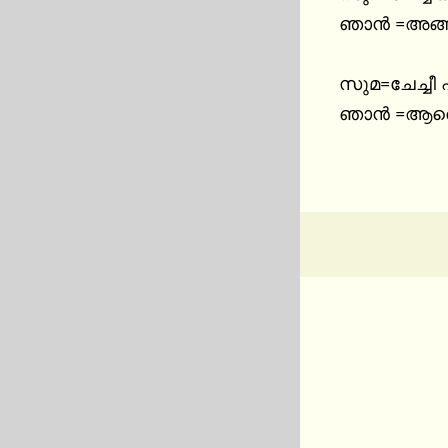
ഞാൻ =അങ്ങനെ 
സുമ=ചേച്ചീ 
ഞാൻ =ആരെക്