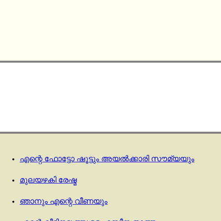
എന്റെ ഫോട്ടോ ഷൂട്ടും അയൽക്കാരി സൗമ്യയും
മുലയഴകി രേഷ്മ
ഞാനും എന്റെ വീണയും