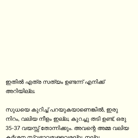
ഇതിൽ എത്ര സത്യം ഉണ്ടന്ന് എനിക്ക് 
അറിയില്ല. 

സുധയെ കുറിച്ച് പറയുകയാണെങ്കിൽ, ഇരു 
നിറം, വലിയ നീളം ഇല്ല, കുറച്ചു തടി ഉണ്ട്, ഒരു 
35-37 വയസ്സ് തോന്നിക്കും. അവന്റെ അമ്മ വലിയ 
കർശന സ്വഭാവമുള്ളവരല്ല. നല്ല 