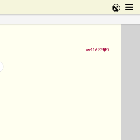
41692
0