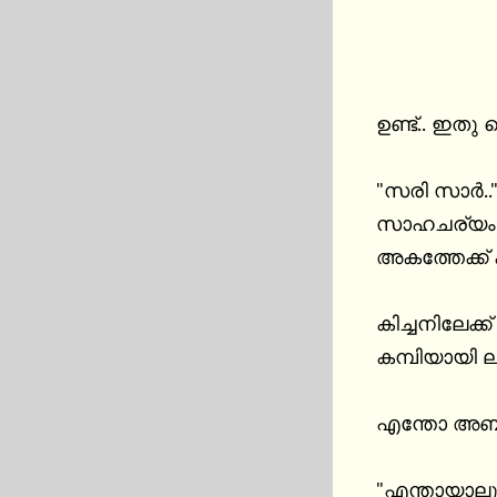
ഉണ്ട്.. ഇതു
"സരി സാര്‍.
സാഹചര്യം .
അകത്തേക്ക് 
കിച്ചനിലേക്
കമ്പിയായി ലു
എന്തോ അബദ്
"എന്തായാലും