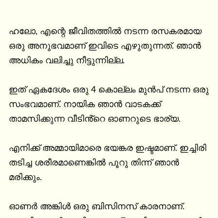
ഹലോ, എന്റെ ജീവിതത്തിൽ നടന്ന രസകരമായ 
ഒരു അനുഭവമാണ് ഇവിടെ എഴുതുന്നത്. ഞാൻ 
അധികം വലിച്ചു നീട്ടുന്നില്ല.

ഇത് ഏകദേശം ഒരു 4 കൊല്ലം മുൻപ് നടന്ന ഒരു 
സംഭവമാണ്. നായിക ഞാൻ വാടകക്ക് 
താമസിക്കുന്ന വീടിൻ്റെ ഓണറുടെ ഭാര്യ.

എനിക്ക് അമ്മായിമാരെ ഭയങ്കര ഇഷ്ടമാണ്. ഇച്ചിരി 
തടിച്ച ശരീരമാണെങ്കിൽ പൂറു തിന്ന് ഞാൻ 
മരിക്കും.

ഓണർ അങ്കിൾ ഒരു ബിസിനസ് കാരനാണ്. 