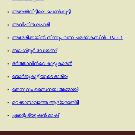
അയൽവീട്ടിലെ പെൺകുട്ടി
അവിഹിത ലഹരി
അമേരിക്കയിൽ നിന്നും വന്ന ചരക്ക് കസിൻ - Part 1
ബാംഗ്ളൂർ ഡേയ്സ്
ഭര്‍ത്താവിന്‍റെ കൂട്ടുകാരന്‍
ജോർജുകുട്ടിയുടെ ഭാര്യ
തേനൂറും സൈനബ അമ്മായി
മറക്കാനാവാത്ത ആദ്യരാത്രി
എന്റെ ട്യൂഷൻ മാഷ്