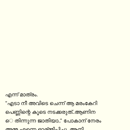
എന്ന് മാത്രം.

"എടാ നീ അവിടെ ചെന്ന് ആ മരംകേറി

പെണ്ണിന്റെ കൂടെ നടക്കരുത്..ആണിന

െ തിന്നുന്ന ജാതിയാ.." പോകാന് നേരം

അമ്മ എന്നെ ഓര്മ്മിപ്പിച്ചു. ആനി
