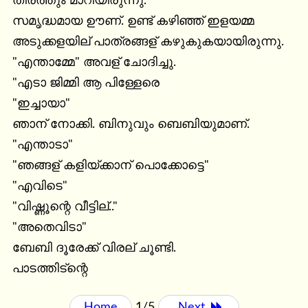
തീര്ത്തും മാറിയിരുന്നു.

സമൃദ്ധമായ ഊണ്. ഉണ്ട് കഴിഞ്ഞ് ഇളയമ്മ

അടുക്കളയില് പാത്രങ്ങള് കഴുകുകയായിരുന്നു.

"എന്താമ്മേ" അവള് ചോദിച്ചു.

"എടാ ജിമ്മി ആ പിള്ളേരെ

"ഇച്ചായാ"

ഞാന് നോക്കി. ബിനുവും ബെബിയുമാണ്.

"എന്താടാ"

"ഞങ്ങള് കളിയ്ക്കാന് പൊക്കോട്ടെ"

"എവിടെ"

"വിഷ്ണൂന്റെ വീട്ടില്.."

"അതെവിടാ"

ബേബി ദൂരേക്ക് വിരല് ചൂണ്ടി.

പാടത്തിട്ന്റെ
Home
1/5
Next 