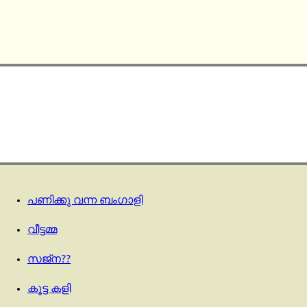
പണിക്കു വന്ന ബംഗാളി
വീട്ടമ്മ
സജ്‌ന??
കൂട്ട കളി