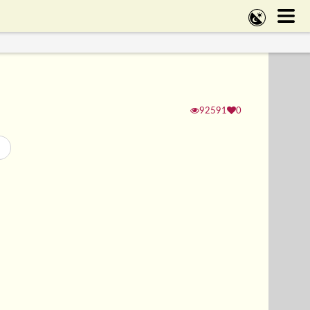
92591
0