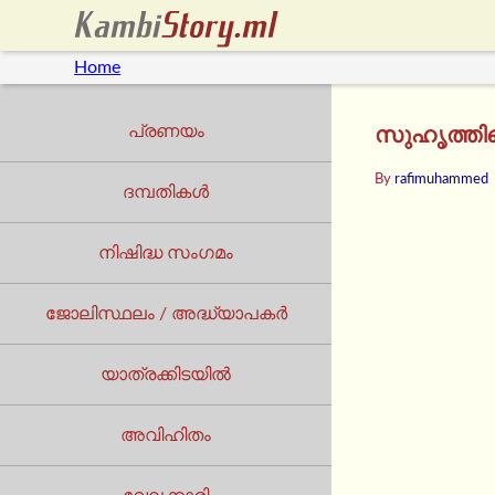
Home
പ്രണയം
സുഹൃത്തിന്
By
rafimuhammed
ദമ്പതികൾ
നിഷിദ്ധ സംഗമം
ജോലിസ്ഥലം / അദ്ധ്യാപകർ
യാത്രക്കിടയില്‍
അവിഹിതം