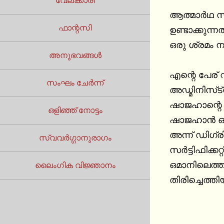
വേലക്കാരി
ആത്മാര്‍ഥ 
ഫാന്റസി
ഉണ്ടാക്കുന്
ഒരു ശ്രമം 
അനുഭവങ്ങൾ
എന്റെ പേര് റാഫ
സംഘം ചേർന്ന്
അഡ്മിനിസ്‌ട്രേഷനില്‍ ജോലി ചെയ്യുന്നു. കൂടെ മാര്‍ക്കറ്റിങ്ങില്‍ ജോലി ചെയ്യുന്ന മലപ്പുറം സ്വദേശിയായ 
ഷാജഹാന്റെ ഭ
ഒളിഞ്ഞ് നോട്ടം
ഷാജഹാന്‍ ഒരു അരസികനും വര്‍ക്ക്‌
അന്ന് ഡിഗ്ര
സ്വവർഗ്ഗാനുരാഗം
സര്‍ട്ടിഫിക്കറ്റ് കോഴ്‌സും ചെയ്ത ശേഷം ഒരു ജോലി സംഘടിപ്പിക്കാമ
ഒമാനിലെത്തി
ലൈംഗിക വിജ്ഞാനം
തിരിച്ചെത്തിയി