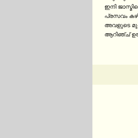
ഇനി ജാസ്മിന
പ്രസവം കഴിഞ്
അവളുടെ മുന്
ആറിഞ്ച് ഉയ