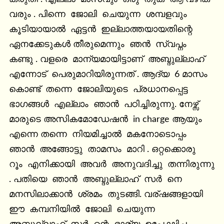
വരും . പിന്നെ  ജോലി  ചെയുന്ന  ശമ്പളവും  
കൂടിയായാൽ  ഏട്ടൻ  ഇല്ലാത്തയായതിന്റെ  
ഏനക്കേടുകൾ തീരുമെന്നും  ഞൻ  സ്വപ്നം  
കണ്ടു . വളരെ  മാന്യമായിട്ടാണ്  അബ്ദുല്ലാഹ്  
എന്നോട്  പെരുമാറിയിരുന്നത് . ആദ്യ  6 മാസം  
കൊണ്ട്  തന്നെ  ജോലിയുടെ  പ്രധാനപ്പെട്ട  
ഭാഗങ്ങൾ  എല്ലാം  ഞാൻ  പഠിച്ചിരുന്നു. നേഴ്സ് 
മാരുടെ അസികമോഡേഷൻ  in charge ആയും  
എന്നെ തന്നെ  നിയമിച്ചാൽ  മകനോടൊപ്പം  
ഞാൻ  അങ്ങോട്ടു  താമസം  മാറി . ഒറ്റക്കൊരു  
റൂം  എനിക്കായി  അവർ  അനുവദിച്ചു  തന്നിരുന്നു 
. പതിയെ  ഞാൻ  അബ്ദുല്ലാഹ്  സർ  നെ  
മനസിലാക്കാൻ  ശ്രമം  തുടങ്ങി. വര്ഷങ്ങളായി  
ഈ  കമ്പനിയിൽ  ജോലി  ചെയുന്ന  