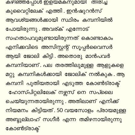
കഴിഞ്ഞപ്പോൾ ഇളയമകനുമായി   തിരിച്ച  
കുവൈറ്റിലേക്  എത്തി . ഇൻഷുറൻസ്  
ആവശ്യങ്ങൾക്കായി  സ്ഥിരം  കമ്പനിയിൽ   
പോയിരുന്നു . അവര്ക്  എന്നോട്  
സഹതാപവുമുണ്ടായിരുന്നത്  കൊണ്ടാകാം  
എനിക്കവിടെ  അസിസ്റ്റന്റ്  സൂപ്പർവൈസർ  
ആയി  ജോലി  കിട്ടി . അതൊരു  മാൻപവർ  
കമ്പനിയാണ് . പല  തരത്തിലുമുള്ള  ആളുകളെ  
മറ്റു  കമ്പനികൾക്കായി  ജോലിക്  നൽകുക . ആ 
കമ്പനി  പുതിയതായി  എടുത്ത  കോൺട്രാക്ട് 
  ഹോസ്പിറ്റലിലേക്  നഴ്സസ്  നെ  സപ്ലൈ  
ചെയ്യുന്നതായിരുന്നു . അതിലാണ്  എനിക്ക്  
നിയമനം  കിട്ടിയത് . 50 വയസോളം  പ്രായമുള്ള  
അബ്ദുല്ലാഹ്  സഗീർ  എന്ന  തമിഴനായിരുന്നു  
കോൺട്രാക്ട് 