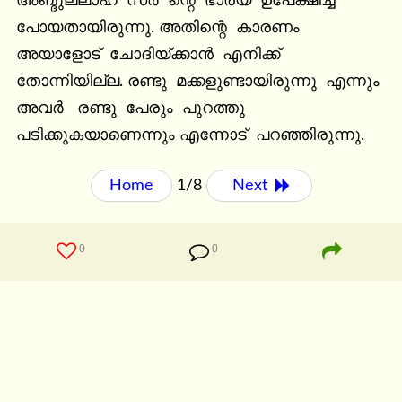
അബ്ദുല്ലാഹ്  സർ  ന്റെ  ഭാര്യ  ഉപേക്ഷിച്ച  
പോയതായിരുന്നു. അതിന്റെ  കാരണം 
അയാളോട്  ചോദിയ്ക്കാൻ  എനിക്ക്  
തോന്നിയില്ല. രണ്ടു  മക്കളുണ്ടായിരുന്നു  എന്നും 
അവർ   രണ്ടു  പേരും  പുറത്തു  
പടിക്കുകയാണെന്നും എന്നോട്  പറഞ്ഞിരുന്നു.
Home
1/8
Next 
0
0