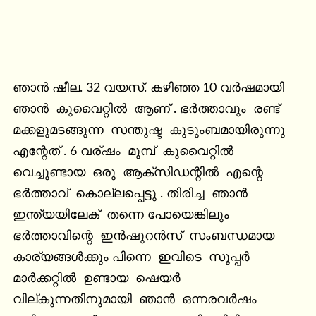
ഞാൻ ഷീല. 32 വയസ്. കഴിഞ്ഞ 10 വർഷമായി 
ഞാൻ  കുവൈറ്റിൽ  ആണ് . ഭർത്താവും  രണ്ട്  
മക്കളുമടങ്ങുന്ന  സന്തുഷ്ട  കുടുംബമായിരുന്നു  
എന്റേത് . 6 വര്ഷം  മുമ്പ്  കുവൈറ്റിൽ  
വെച്ചുണ്ടായ  ഒരു  ആക്‌സിഡന്റിൽ  എന്റെ  
ഭർത്താവ്  കൊല്ലപ്പെട്ടു . തിരിച്ച  ഞാൻ  
ഇന്ത്യയിലേക്  തന്നെ പോയെങ്കിലും  
ഭർത്താവിന്റെ  ഇൻഷുറൻസ്  സംബന്ധമായ  
കാര്യങ്ങൾക്കും പിന്നെ  ഇവിടെ  സൂപ്പർ  
മാർക്കറ്റിൽ  ഉണ്ടായ  ഷെയർ  
വില്കുന്നതിനുമായി  ഞാൻ  ഒന്നരവർഷം  