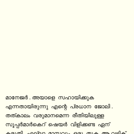
മാനേജർ . അയാളെ  സഹായിക്കുക  
എന്നതായിരുന്നു  എന്റെ  പ്രധാന  ജോലി . 
തത്കാലം  വരുമാനമെന്ന  രീതിയിലുള്ള  
സൂപ്പർമാർകെറ്  ഷെയർ  വിളിക്കണ്ട  ഏന്  
കരുതി . എല്ലാ  മാസവും  ഒരു  തുക  ആ വഴിക്  