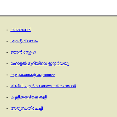
കാമലഹരി
എന്റെ ദിവസം
ഞാൻ സ്നേഹ
ഹോട്ടല്‍ മുറിയിലെ ഇന്റര്‍വ്യൂ
കൂട്ടുകാരന്റെ കുഞ്ഞമ്മ
ലില്ലി, എന്‍റെ അമ്മായിടെ മോള്‍
കുളിക്കടവിലെ കളി
അരുന്ധതിചേച്ചി