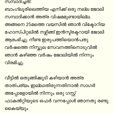
സമ്പാദിച്ചത്.

ബാംഗ്ലൂരിലെത്തിയ എനിക്ക് ഒരു നല്ല ജോലി 
സമ്പാദിക്കാൻ അത്ര വിഷമമുണ്ടായില്ല. 
അങ്ങനെ 25മത്തെ വയസിൽ ഞാൻ വിക്ടോറിയ 
ഹോസ്പിറ്റലിൽ നഴ്സിങ്ങ് ഇൻസ്ട്രക്ടറായി ജോലി 
ആരംഭിച്ചു. നീണ്ട ഇരുപത്തിയൊൻപതു 
വർഷത്തെ നിസ്തുല സേവനത്തിനൊടുവിൽ 
ഞാൻ കഴിഞ്ഞ വർഷം ജോലിയിൽ നിന്നും 
വിരമിച്ചു.

വീട്ടിൽ ഒതുങ്ങിക്കൂടി കഴിയാൻ അത്ര 
താത്പര്യം ഇല്ലാതിരുന്നതിനാൽ സാഗർ 
അപ്പോളോയിൽ നിന്നും ഒരു ഗസ്റ്റ്  
ഫാകൽറ്റിയുടെ ഒഫർ വന്നപ്പോൾ ഞാനതു രണ്ടു 
കൈയ്യും