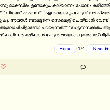
ു മാക്സിമം ഉണ്ടാകും, കല്യാണം പോലും കഴിഞ്ഞിട്ടി
ോ?" "നീയോ? എങ്ങന?" "എന്തായാലും ചേട്ടന് ഈ പ്രമ
ആകൂ. അയാൾ ബാലട്ടനെ സെലെക്റ്റ് ചെയ്യാൻ വേണ്ട
ം ആലോചിചിട്ടാണോ പറയുന്നത്?" "ചേട്ടന് സമ്മതം ആണ
ച ഡിന്നർ കഴിക്കാൻ ചേട്ടൻ അയാളെ ഇങ്ങോട് വിളിക്
Home
1/4
Next 
1
0