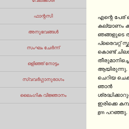
വേലക്കാരി
ഫാന്റസി
എന്റെ പേര് 
കല്യാണം കഴി
അനുഭവങ്ങൾ
ഞങ്ങളുടെ ത
പ്രൈവറ്റ് സ്
സംഘം ചേർന്ന്
കൊണ്ട് ചിലവ
തീരുമാനിച്ച
ഒളിഞ്ഞ് നോട്ടം
ആയിരുന്നു.
ചെറിയ ചെക്ക
സ്വവർഗ്ഗാനുരാഗം
ഞാൻ 

ശ്രദ്ധിക്കാ
ലൈംഗിക വിജ്ഞാനം
ഇരിക്കെ കമ്
gm പറഞ്ഞു. 