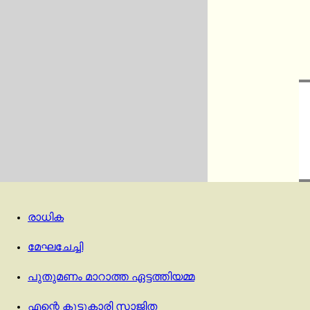
രാധിക
മേഘചേച്ചി
പുതുമണം മാറാത്ത ഏട്ടത്തിയമ്മ
എന്റെ കൂട്ടുകാരി സാജിത