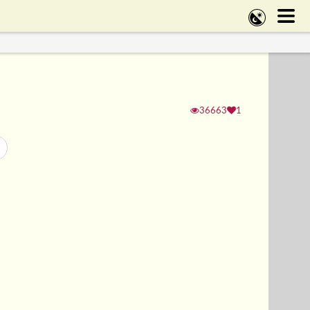
36663
1