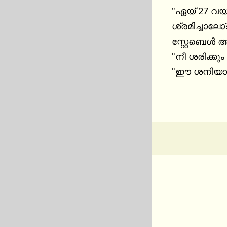
"ഏയ് 27 വയസ
ശ്രമിച്ചാല
സ്റ്റേബെൾ 
"നീ ശരിക്കു
"ഈ ശനിയാഴ്