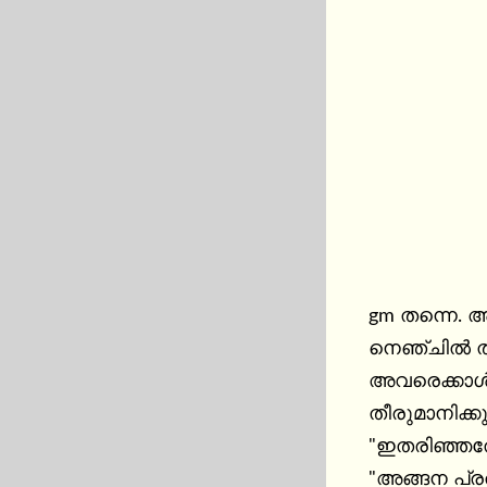
gm തന്നെ. 
നെഞ്ചിൽ തല
അവരെക്കാൾ സ
തീരുമാനിക്ക
"ഇതരിഞ്ഞതോട
"അങ്ങന പ്രത