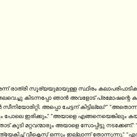
അന്ന് രാത്രി സൂര്യയുമായുള്ള സ്ഥിരം കലാപരിപാട
വെച്ചു കിടന്നപ്പോ ഞാൻ അവളോട് പ്രമോഷന്റെ കാര
ീനിയോരിറ്റി. അപ്പൊ ചേട്ടന് കിട്ടില്ലേ?" "അതൊന്ന
ും പോലെ ഇരിക്കും." "അയാളെ എങ്ങനെയെങ്കിലും കയ്യ
് കൂടി മറ്റവന്മാരും അയാളെ സോപ്പിട്ടു നടക്കേണ്." "
്യേകിച്ച് വീക്നെസ് ഒന്നും ഇല്ലാന്ന് തോന്നുന്നു