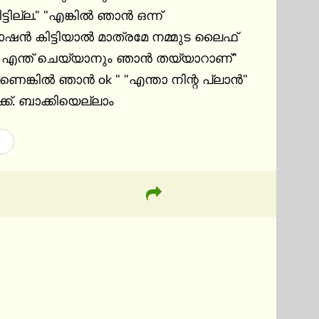
ല്ല." "എങ്കിൽ ഞാൻ ഒന്ന് 
ോഷൻ കിട്ടിയാൽ മാത്രമേ നമ്മുട ലൈഫ് 
ി എന്ത് ചെയ്യാനും ഞാൻ തയ്യാറാണ്" 
െങ്കിൽ ഞാൻ ok " "എന്താ നിന്റ പ്ലാൻ" 
ക്. ബാക്കിയെല്ലാം