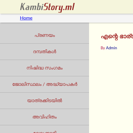
Home
പ്രണയം
എന്റെ ഭാര
By
Admin
ദമ്പതികൾ
നിഷിദ്ധ സംഗമം
ജോലിസ്ഥലം / അദ്ധ്യാപകർ
യാത്രക്കിടയില്‍
അവിഹിതം