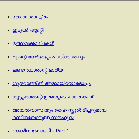
കോക ശാസ്ത്രം
ഇടുക്കി ആന്റി
ഉത്സവക്കാഴ്ചകൾ
എന്റെ ഭാര്യയും പാൽക്കാരനും
ലണ്ടൻകാരന്റെ ഭാര്യ
ഗുജറാത്തിൽ അമ്മായിയോടൊപ്പം
കൂട്ടുകാരന്റെ ഉമ്മയുടെ ചക്കര കന്ത്
അയൽവാസിയും ഹൈ സ്കൂൾ ടീച്ചറുമായ
റസീനയോടുള്ള സൗഹൃദം
സക്കീന ബേക്കറി – Part 1