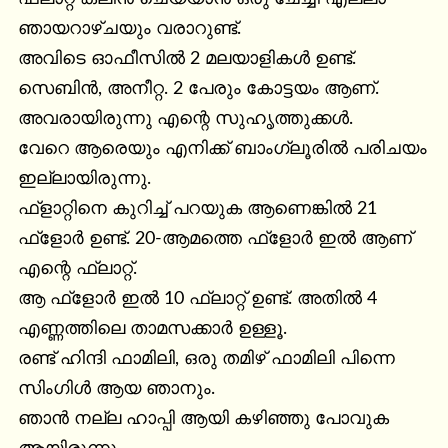
ഞായറാഴ്ചയും വരാറുണ്ട്.

അവിടെ ഓഫീസിൽ 2 മലയാളികൾ ഉണ്ട്. 
സെബിൻ, അനീറ്റ. 2 പേരും കോട്ടയം ആണ്. 
അവരായിരുന്നു എന്റെ സുഹൃത്തുക്കൾ.

വേറെ ആരെയും എനിക്ക് ബാംഗ്ലൂരിൽ പരിചയം 
ഇല്ലായിരുന്നു.

ഫ്ളാറ്റിനെ കുറിച്ച് പറയുക ആണെങ്കിൽ 21 
ഫ്ളോർ ഉണ്ട്. 20-ആമത്തെ ഫ്ളോർ ഇൽ ആണ് 
എന്റെ ഫ്ലാറ്റ്.

ആ ഫ്ളോർ ഇൽ 10 ഫ്ലാറ്റ് ഉണ്ട്. അതിൽ 4 
എണ്ണത്തിലെ താമസക്കാർ ഉള്ളൂ.

രണ്ട് ഹിന്ദി ഫാമിലി, ഒരു തമിഴ് ഫാമിലി പിന്നെ 
സിംഗിൾ ആയ ഞാനും.

ഞാൻ നല്ല ഹാപ്പി ആയി കഴിഞ്ഞു പോവുക 