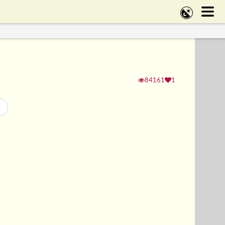
84161
1