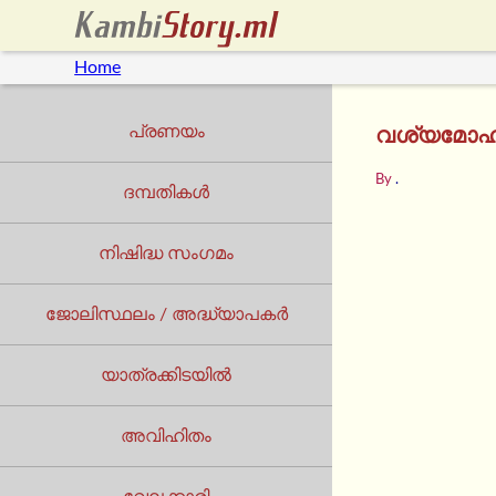
Home
പ്രണയം
വശ്യമോഹിന
By
.
ദമ്പതികൾ
നിഷിദ്ധ സംഗമം
ജോലിസ്ഥലം / അദ്ധ്യാപകർ
യാത്രക്കിടയില്‍
അവിഹിതം