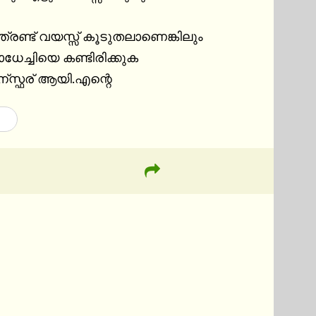
ത്രണ്ട് വയസ്സ് കൂടുതലാണെങ്കിലും 
േച്ചിയെ കണ്ടിരിക്കുക 
ാന്സ്ഫര് ആയി.എന്റെ