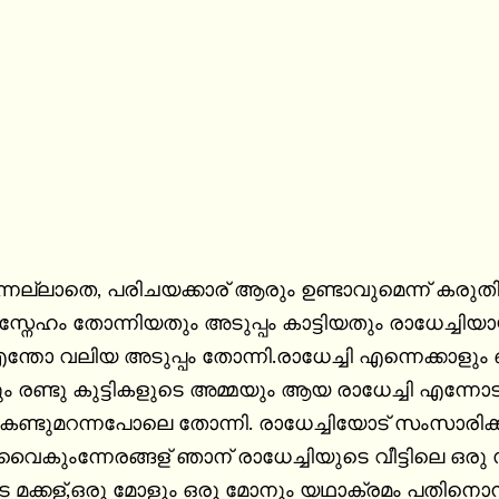
്നല്ലാതെ, പരിചയക്കാര് ആരും ഉണ്ടാവുമെന്ന് കരുത
ം സ്നേഹം തോന്നിയതും അടുപ്പം കാട്ടിയതും രാധേച്ചിയ
എന്തോ വലിയ അടുപ്പം തോന്നി.രാധേച്ചി എന്നെക്കാളും
രണ്ടു കുട്ടികളുടെ അമ്മയും ആയ രാധേച്ചി എന്നോട് വ
്ടുമറന്നപോലെ തോന്നി. രാധേച്ചിയോട് സംസാരിക്കാ
കുംന്നേരങ്ങള് ഞാന് രാധേച്ചിയുടെ വീട്ടിലെ ഒരു സ
െ മക്കള്,ഒരു മോളും ഒരു മോനും യഥാക്രമം പതിനൊന്നും