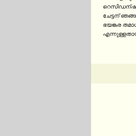
റെസിഡന്ഷ്യല
ചേട്ടന് ഞങ്
ഭയങ്കര തമാശ
എന്നുള്ളതായി