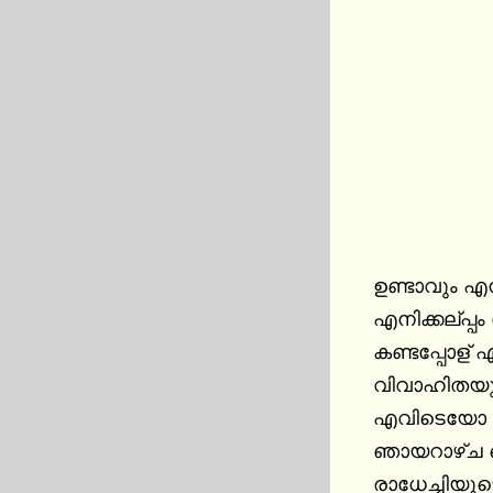
ഉണ്ടാവും എന
എനിക്കല്പ്പ
കണ്ടപ്പോള് 
വിവാഹിതയും 
എവിടെയോ കണ
ഞായറാഴ്ച വൈ
രാധേച്ചിയുട