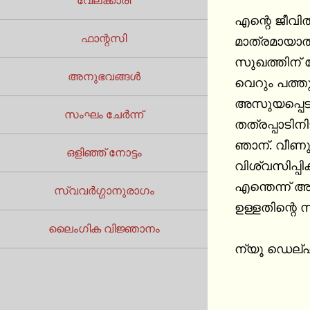
വേലക്കാരി
എന്റെ ജീവിത
ഫാന്റസി
മാത്രമായാല്
സുഖത്തിന് വ
അനുഭവങ്ങൾ
വെറും പത്ത
അസുയപ്പെടല്
സംഘം ചേർന്ന്
തത്രപ്പാടി
ഞാന്. വീണു
ഒളിഞ്ഞ് നോട്ടം
വിശ്വസിപ്പിക്
എന്തെന്ന് അ
സ്വവർഗ്ഗാനുരാഗം
ഉള്ളതിന്റെ 
ലൈംഗിക വിജ്ഞാനം
ന്യൂ ഡെല്ഹ