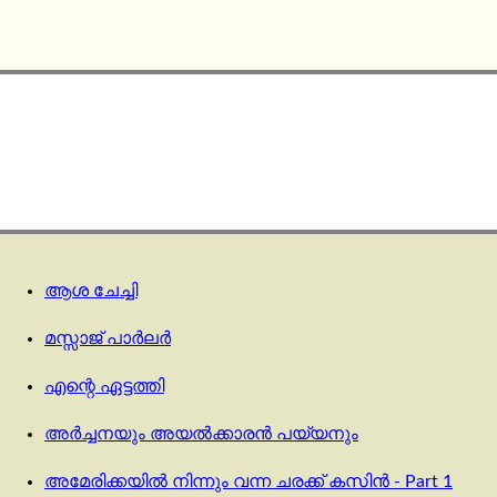
ആശ ചേച്ചി
മസ്സാജ് പാര്‍ലര്‍
എന്റെ ഏട്ടത്തി
അർച്ചനയും അയൽക്കാരൻ പയ്യനും
അമേരിക്കയിൽ നിന്നും വന്ന ചരക്ക് കസിൻ - Part 1