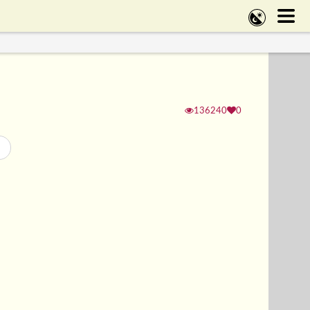
136240
0