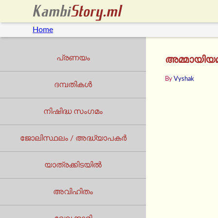
Home
പ്രണയം
അമ്മായിയമ
By
Vyshak
ദമ്പതികൾ
നിഷിദ്ധ സംഗമം
ജോലിസ്ഥലം / അദ്ധ്യാപകർ
യാത്രക്കിടയില്‍
അവിഹിതം