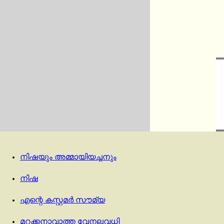
നിഷയും അമ്മായിയച്ചനും
നിഷ
എന്റെ കസ്റ്റമർ സൗമ്യ
മറക്കനാവാത്ത വേനലവധി