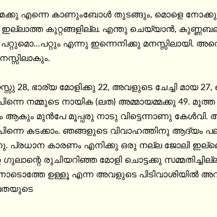
മക്കു എന്നെ കാണുംബോള്‍ തുടങ്ങും, മൊളെ നോക്കു
 ഇല്ലാത്ത കുറ്റങ്ങളില്ല. എന്തു ചെയ്യാന്‍, കുണ
റ്റുമൊ…പറ്റും എന്നു ഇന്നെനിക്കു മനസ്സിലായി. അതെങ്
മനസ്സിലാകും.

്സു 28, ഭാര്യ മോളിക്കു 22, അവളുടെ ചേച്ചി മായ 27, ക
പിന്നെ നമ്മുടെ നായിക (ലത) അമ്മായമ്മക്കു 49. മൂത
ആകും മുന്‍പേ മൂപ്പരു നാടു വിട്ടെന്നാണു കേള്‍വി. അ
്നെ കടക്കാം. ഞങ്ങളുടെ വിവാഹത്തിനു ആദ്യം പല എതിര്‍പ്പുക
. പ്രധാന കാരണം എനിക്കു ഒരു നല്ല ജോലി ഇല്ലെന
 ഗുലാന്റെ രുചിയറിഞ്ഞ മോളി ചൊട്ടക്കു സമ്മതിച്ചില്
ോടൊത്തേ ഉള്ളൂ എന്ന അവളുടെ പിടിവാശിയില്‍ അവളുട
 ലതയുടെ