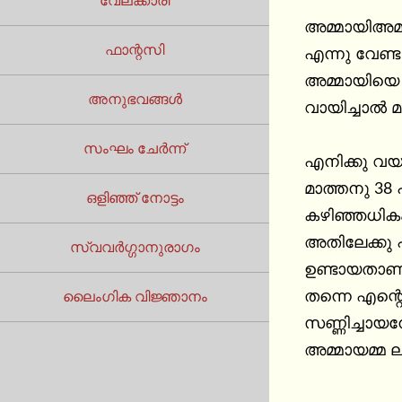
വേലക്കാരി
അമ്മായിഅമ്
ഫാന്റസി
എന്നു വേണ്ട
അമ്മായിയെ പ
അനുഭവങ്ങൾ
വായിച്ചാല്‍ 
സംഘം ചേർന്ന്
എനിക്കു വയസ
മാത്തനു 38 
ഒളിഞ്ഞ് നോട്ടം
കഴിഞ്ഞധികം 
അതിലേക്കു പിന
സ്വവർഗ്ഗാനുരാഗം
ഉണ്ടായതാണു
തന്നെ എന്റെ
ലൈംഗിക വിജ്ഞാനം
സണ്ണിച്ചായന
അമ്മായമ്മ