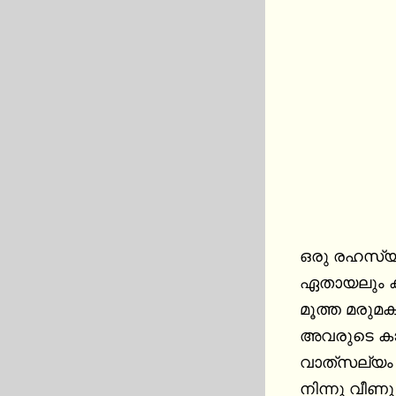
ഒരു രഹസ്യം
ഏതായലും കല
മൂത്ത മരുമ
അവരുടെ കാല്
വാത്‌സല്യം കണ്ടു മടുത്താണു അമ്മായപ്പന്‍ നാടു വിട്ടെതെന്ന കാര്യം അബദ്ധത്തില്‍ മോളിയുടെ വായില്‍ 
നിന്നു വീണു