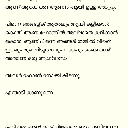
ആണ് ആകെ ഒരു ആണും ആയി ഉള്ള അടുപ്പം.

പിന്നെ ഞങ്ങള്ക് ആരേലും ആയി കളിക്കാൻ 
കൊതി ആണ് ഫോണിൽ അല്ലാതെ കളിക്കാൻ 
കൊതി ആണ് പിന്നെ ഞങ്ങൾ തമ്മിൽ വിരൽ 
ഇടലും മുല പിടുത്തവും നക്കലും ഒക്കെ ഒണ്ട് 
അതാണ് ഒരു ആശ്വാസം

അവൾ ഫോൺ നോക്കി കിടന്നു

എന്താടി കാണുന്നെ

എടി ഒരു ആൾ രണ്ട് പിള്ളേരെ ഇട്ടു പണിയുന്നു
