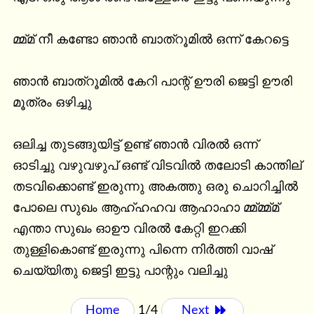
മ്മ്മ് നീ കണ്ടോ ഞാൻ ബാത്‌റൂമിൽ ഒന്ന് കേറട്ടെ

ഞാൻ ബാത്‌റൂമിൽ കേറി പാന്റ് ഊരി ജെട്ടി ഊരി 
മൂത്രം ഒഴിച്ചു

ഒലിച്ച തുടങ്ങുയിട്ട് ഉണ്ട് ഞാൻ വിരൽ ഒന്ന് 
ഓടിച്ചു വഴുവഴുപ് ഒണ്ട് വിടവിൽ തലോടി കാന്തില് 
തടവിക്കൊണ്ട് ഇരുന്നു അകത്തു ഒരു ചൊറിച്ചിൽ 
പോലെ സുഖം ആഹ്ഹഹവ ആഹാഹാ മ്മ്മ്മ്മ് 
എന്താ സുഖം ഓഊ വിരൽ കേറ്റി ഇറക്കി 
തുള്ളികൊണ്ട് ഇരുന്നു പിന്നെ നിർത്തി വാഷ് 
ചെയ്യിതു ജെട്ടി ഇട്ടു പാന്റും വലിച്ചു
Home
1/4
Next 