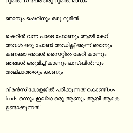
റൂമിൽ 10 പേര് ഒരു റൂമിൽ മാഡം

ഞാനും ഷെറിനും ഒരു റൂമിൽ

ഷെറിൻ വന്ന പാടെ ഫോണും ആയി കേറി 
അവൾ ഒരു പോൺ അഡിക്റ്റ് ആണ് ഞാനും 
കണക്കാ അവൾ സൈറ്റിൽ കേറി കാണും 
ഞങ്ങൾ ഒരുമിച്ച് കാണും ലസ്ബിൻസും 
അല്ലാത്തതും കാണും

വിമൻസ് കോളജിൽ പഠിക്കുന്നത് കൊണ്ട് boy 
frnds ഒന്നും ഇല്ലാ ഒരു ആണും ആയി ആകെ 
ഉണ്ടാക്കുന്നത്