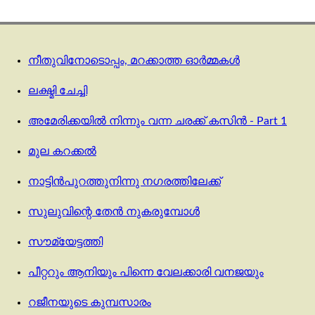
നീതുവിനോടൊപ്പം, മറക്കാത്ത ഓർമ്മകൾ
ലക്ഷ്മി ചേച്ചി
അമേരിക്കയിൽ നിന്നും വന്ന ചരക്ക് കസിൻ - Part 1
മുല കറക്കല്‍
നാട്ടിൻപുറത്തുനിന്നു നഗരത്തിലേക്ക്
സുലുവിന്റെ തേൻ നുകരുമ്പോൾ
സൗമ്യേട്ടത്തി
പീറ്ററും ആനിയും പിന്നെ വേലക്കാരി വനജയും
റജീനയുടെ കുമ്പസാരം