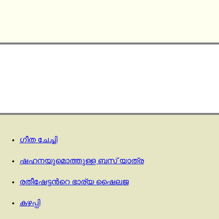
ഗീത ചേച്ചി
ഷഹനയുമൊത്തുള്ള ബസ് യാത്ര
രതീഷേട്ടൻറെ ഭാര്യ ഷൈലജ
കഴപ്പി