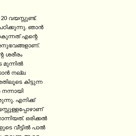
20 വയസ്സുണ്ട്.

ിക്കുന്നു. ഞാൻ

ന്നത് എന്റെ

ുഭവങ്ങളാണ്.

റെ ശരീരം

െ മുന്നിൽ

്കാൻ നല്ല

ിലൂടെ കിട്ടുന്ന

നന്നായി

ന്നു. എനിക്ക്

സ്സുള്ളപ്പോഴാണ്

്നിയത്. ഒരിക്കൽ

ടെ വീട്ടിൽ പാൽ
