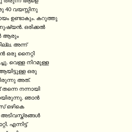
ു തരുന്ന ആളെ

ഒരു 40 വയസ്സിനു

യം ഉണ്ടാകും. കറുത്തു

മനുഷ്യൻ. ഒരിക്കൽ

ിൽ ആരും

ില്ല. അന്ന്

 ഒരു നൈറ്റി

്ചു. വെള്ള നിറമുള്ള

ിട്ടുള്ള ഒരു

ുന്നു അത്.

തന്നെ നന്നായി

ായിരുന്നു. ഞാൻ

ീസ് ഒഴികെ

 അടിവസ്ത്രങ്ങൾ

ി. എന്നിട്ട്
