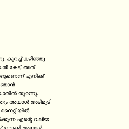
. കുറച്ച് കഴിഞ്ഞു

 കേട്ട്. അത്

ആണെന്ന് എനിക്ക്

. ഞാൻ

വാതിൽ തുറന്നു.

തും അയാൾ അടിമുടി

. നൈറ്റിയിൽ

ക്കുന്ന എന്റെ വലിയ

ക് നോക്കി അയാൾ
