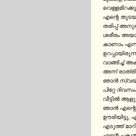
വെള്ളമിറക്കു
എന്റെ തുടയി
തരിപ്പ് അനുഭവ
ശരീരം അയാൾക
കാണാം എന്ന്
ഉറപ്പായിരുന
വാങ്ങിച്ച് അ
അന്ന് രാത്
ഞാൻ സ്വയം
പിറ്റേ ദിവസ
വീട്ടിൽ ആളുണ
ഞാൻ എന്റെ 
ഊരിയിട്ടു, എന
എടുത്ത് മാറിൽ
എന്റെ പകുത