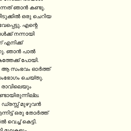
ന്നത് ഞാൻ കണ്ടു.

ടുക്കിൽ ഒരു ചെറിയ

പ്പെട്ടു. എന്റെ

്ക് നന്നായി

 എനിക്ക്

്നു. ഞാൻ പാൽ

കത്തേക്ക് പോയി.

രി ആ സംഭവം ഓർത്ത്

ഭോഗം ചെയ്തു.

ം രാവിലെയും

്ടായിരുന്നില്ല.

ഡ്രസ്സ് മുഴുവൻ

്നിട്ട് ഒരു തോർത്ത്

 വെച്ച് കെട്ടി.

ി മുലകളും
