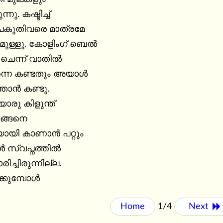
നു. കഷ്ടിച്ച്

കുതിവരെ മാത്രമേ

ുള്ളൂ. കോളിംഗ് ബെൽ

 ചെന്ന് വാതിൽ

ന്നെ കണ്ടതും അയാൾ

ഞാൻ കണ്ടു.

രു കിളുന്ത്

ങ്ങനെ

ായി കാണാൻ പറ്റും

 സ്വപ്നത്തിൽ

ച്ചിരുന്നില്ല.

ക്കുമ്പോൾ
Home
1/4
Next 