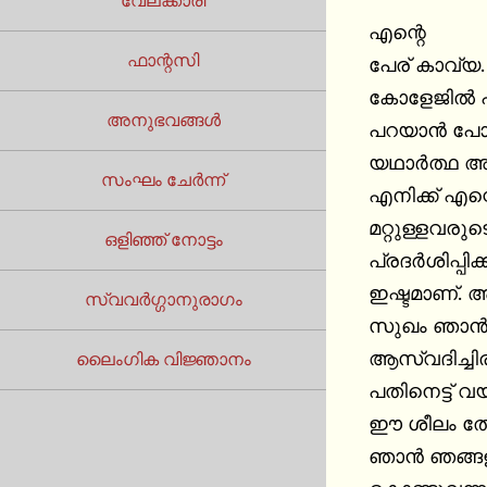
വേലക്കാരി
എന്റെ

ഫാന്റസി
പേര് കാവ്യ. 
കോളേജിൽ പഠ
അനുഭവങ്ങൾ
പറയാൻ പോകു
യഥാർത്ഥ അന
സംഘം ചേർന്ന്
എനിക്ക് എന്
മറ്റുള്ളവരുട
ഒളിഞ്ഞ് നോട്ടം
പ്രദർശിപ്പിക
ഇഷ്ടമാണ്. അത
സ്വവർഗ്ഗാനുരാഗം
സുഖം ഞാൻ 
ആസ്വദിച്ചിരു
ലൈംഗിക വിജ്ഞാനം
പതിനെട്ട് വയ
ഈ ശീലം തോന
ഞാൻ ഞങ്ങളു