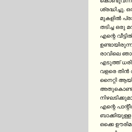
കൊണ്ടുവന്ന
ശ്രദ്ധിച്ചു. 
മുകളിൽ പ്രാ
തടിച്ച ഒരു 
എന്റെ വീട്ട
ഉണ്ടായിരുന്ന
രാവിലെ ഞാൻ
എടുത്ത് ധരിച
വളരെ തിൻ ആയ
നൈറ്റി ആയിര
അതുകൊണ്ട് 
നിഴലടിക്കുമ
എന്റെ പാന്റ
ബാക്കിയുള്ള
ഒക്കെ ഊരിമാറ്റ