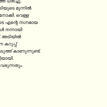
് ധരിച്ചു.

ിയുടെ മുന്നിൽ

 നോക്കി. വെള്ള

ടെ എന്റെ നഗ്നമായ

 നന്നായി

. അടിയിൽ

ന കറുപ്പ്

ുത്ത് കാണുന്നുണ്ട്.

ിയായി.

വരുന്നതും