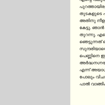
പുറത്തായിരുന്
തുടകളുടെ പ
അതിനു നീളമ
കേട്ടു. ഞാൻ
തുറന്നു. എ
ഞെട്ടുന്നത് 
സുന്ദരിയായൊ
പെണ്ണിനെ ഇ
അർദ്ധനഗ്നയ
എന്ന് അയാൾ
പോലും വിചാരി
പാൽ വാങ്ങി