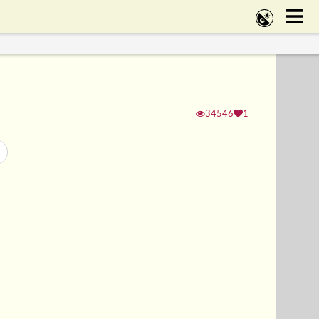
34546
1