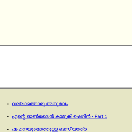
വല്ലാത്തൊരു അനുഭവം
എന്റെ ഓൺലൈൻ കാമുകി ഷെറിൻ - Part 1
ഷഹനയുമൊത്തുള്ള ബസ് യാത്ര