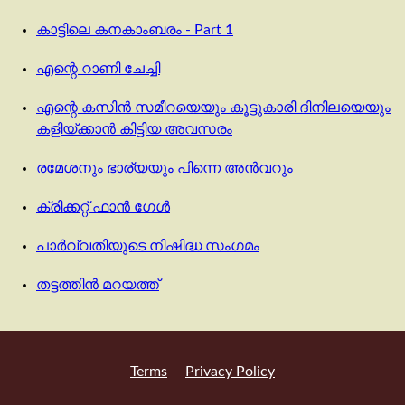
കാട്ടിലെ കനകാംബരം - Part 1
എന്റെ റാണി ചേച്ചി
എന്റെ കസിൻ സമീറയെയും കൂട്ടുകാരി ദിനിലയെയും
കളിയ്ക്കാൻ കിട്ടിയ അവസരം
രമേശനും ഭാര്യയും പിന്നെ അൻവറും
ക്രിക്കറ്റ്‌ ഫാൻ ഗേൾ
പാർവ്വതിയുടെ നിഷിദ്ധ സംഗമം
തട്ടത്തിൻ മറയത്ത്
Terms
Privacy Policy