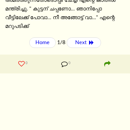
അമർത്തുന്നതോടൊപ്പം ചേച്ചി എന്റെ കാതിൽ 
മന്ത്രിച്ചു. " കുട്ടന് ചപ്പണോ… ഞാനിപ്പോ 
വീട്ടിലേക്ക് പോവാ… നീ അങ്ങോട്ട് വാ…" എന്റെ 
മറുപടിക്ക്
Home
1/8
Next 
0
0