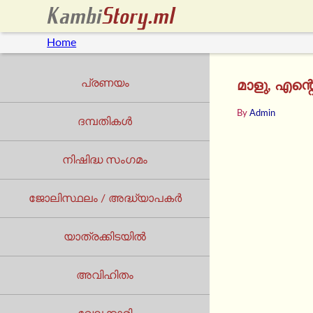
Home
പ്രണയം
മാളു, എന്
By
Admin
ദമ്പതികൾ
നിഷിദ്ധ സംഗമം
ജോലിസ്ഥലം / അദ്ധ്യാപകർ
യാത്രക്കിടയില്‍
അവിഹിതം