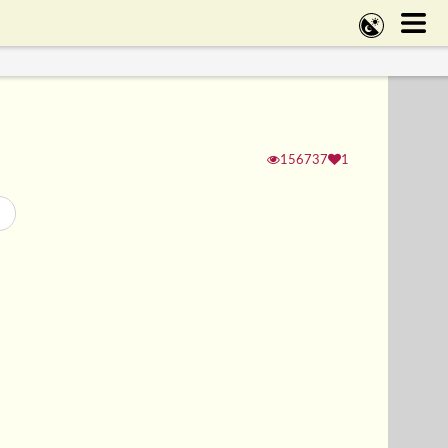
156737
1