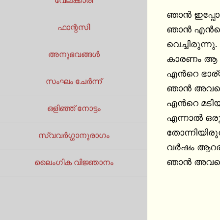
വേലക്കാരി
ഞാൻ ഇപ്പോള്
ഫാന്റസി
ഞാന്‍ എന്‍റ
വെച്ചിരുന്നു. അവളോട്‌ നീതി പുലര്‍ത്തണം എന്ന് ഞാന്‍ തീരു
അനുഭവങ്ങൾ
കാരണം ആ തീര
എന്‍റെ ഭാര്യ
സംഘം ചേർന്ന്
ഞാന്‍ അവളെ 
എന്‍റെ മടിയി
ഒളിഞ്ഞ് നോട്ടം
എന്നാല്‍ ഒര
തോന്നിയിരുന്
സ്വവർഗ്ഗാനുരാഗം
വര്‍ഷം ആറര 
ഞാന്‍ അവളെ 
ലൈംഗിക വിജ്ഞാനം