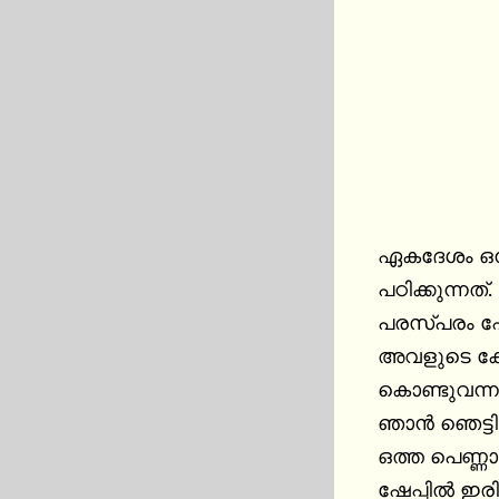
ഏകദേശം ഒന്നര വര്‍ഷം
പഠിക്കുന്നത്
പരസ്പരം ഫോണ
അവളുടെ കോഴ്
കൊണ്ടുവന്നാ
ഞാന്‍ ഞെട്ടി പോയി. ഒരു പെന്‍സില
ഒത്ത പെണ്ണാ
ഷേപ്പില്‍ ഇ