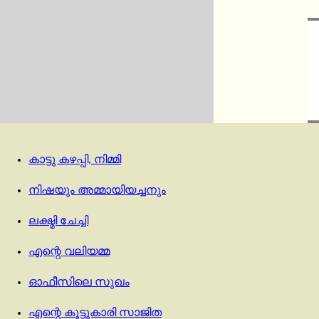
കാട്ടു കഴപ്പി, നിമ്മി
നിഷയും അമ്മായിയച്ചനും
ലക്ഷ്മി ചേച്ചി
എന്റെ വലിയമ്മ
ഓഫീസിലെ സുഖം
എന്റെ കൂട്ടുകാരി സാജിത