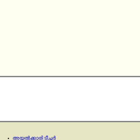
അയൽക്കാരി ടീച്ചർ