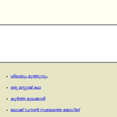
ശിഖയും മുത്തുവും
ഒരു മസ്സാജ് കഥ
കൂര്‍ത്ത മുലക്കാരി
ലോക്ക് ഡൗൺ സമയത്തെ ജോഗിങ്