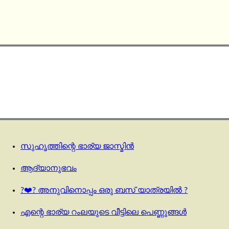
സുഹൃത്തിന്റെ ഭാര്യ ജാസ്മിൻ
ആദ്യാനുഭവം
?‍❤️‍? അനുവിനൊപ്പം ഒരു ബസ് യാത്രയിൽ ?
എന്റെ ഭാര്യ റംലയുടെ വീട്ടിലെ പെണ്ണുങ്ങൾ