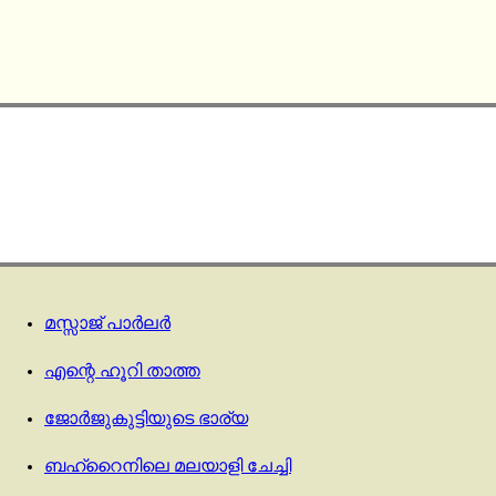
മസ്സാജ് പാര്‍ലര്‍
എന്റെ ഹൂറി താത്ത
ജോർജുകുട്ടിയുടെ ഭാര്യ
ബഹ്‌റൈനിലെ മലയാളി ചേച്ചി