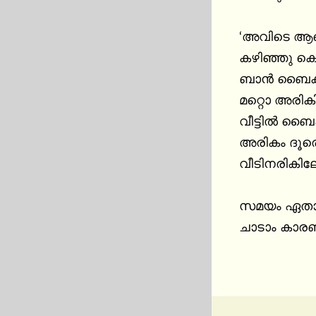
‘അവിടെ ആരൊ
കഴിഞ്ഞു കെട
ബാൻ ബൈക്കു
മറ്റൊ അരിക
വീട്ടിൽ ബൈ
അരികം ദൂരെ
വീടിനരികിലേക
സമയം ഏതാണ്
ചാടാം കാരണ