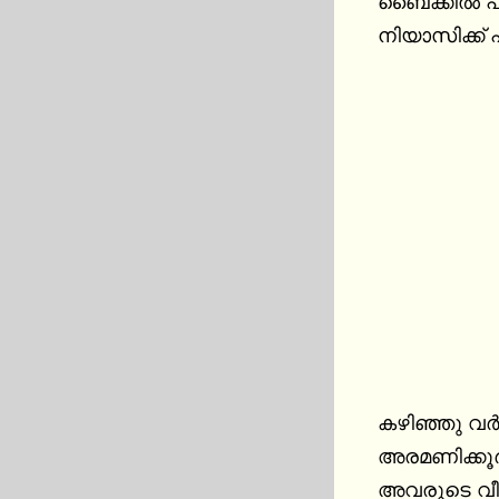
ബൈക്കിൽ പു
നിയാസിക്ക്
കഴിഞ്ഞു വർ
അരമണിക്കൂർ
അവരുടെ വീട