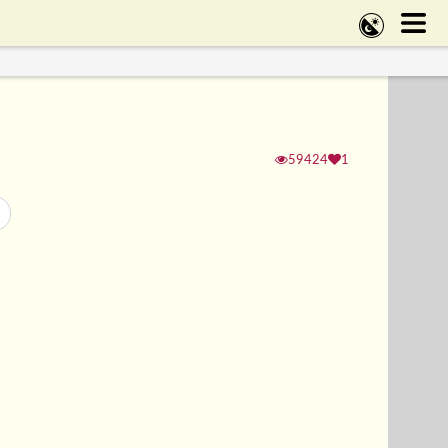
59424
1