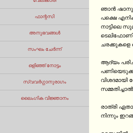
വേലക്കാരി
ഞാൻ ഷാനു. 
ഫാന്റസി
പക്ഷെ എനിക
നാട്ടിലെ സ
അനുഭവങ്ങൾ
ടെലിഫോണിലൂ
ചരക്കുകളെ ഒപ്
സംഘം ചേർന്ന്
ആദ്യം പരിചയം
ഒളിഞ്ഞ് നോട്ടം
പണിയെടുക്കു
വിശദമായി നേ
സ്വവർഗ്ഗാനുരാഗം
സമ്മതിച്ചാൽ
ലൈംഗിക വിജ്ഞാനം
രാത്രി ഏതാണ
നിന്നും ഇറങ്ങ