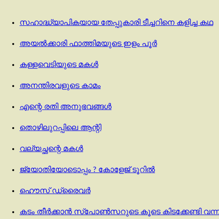
സഹാദ്ധ്യാപികയായ തേപ്പുകാരി ടീച്ചറിനെ കളിച്ച കഥ
അയൽക്കാരി ഫാത്തിമയുടെ ഇളം പൂർ
കള്ളവെടിയുടെ മകള്‍
അനന്തിരവളുടെ കാമം
എന്റെ രതി അനുഭവങ്ങൾ
തൊഴിലുറപ്പിലെ ആന്റി
വല്യച്ഛന്റെ മകൾ
ജ്യോതിയോടൊപ്പം ? കോളേജ് ടൂറിൽ
ഹൌസ് ഡ്രൈവർ
കടം തീർക്കാൻ സ്‌പോൺസറുടെ കൂടെ കിടക്കേണ്ടി വന്