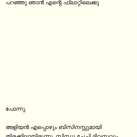
പറഞ്ഞു ഞാൻ എന്റെ ഫ്ലാറ്റിലെക്കു
പോന്നു.

അളിയൻ എപ്പൊഴും ബിസിനസ്സുമായി 
തിരക്കിലായിരുന്നു. സിന്ധു ചേച്ചി ദിവസവും 