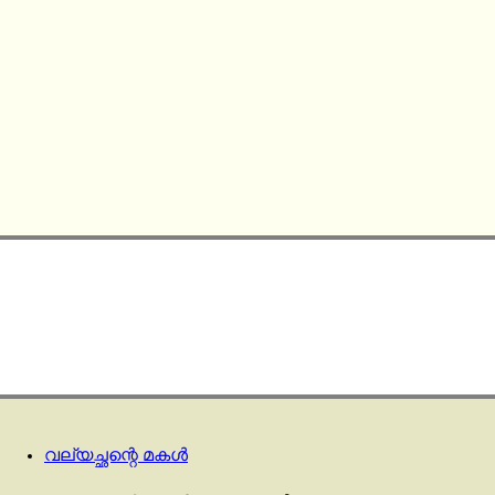
വല്യച്ഛന്റെ മകൾ