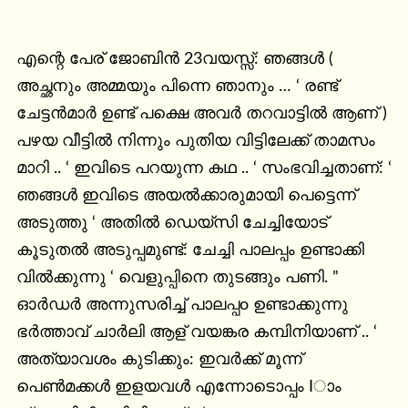
എന്റെ പേര് ജോബിൻ 23വയസ്സ്: ഞങ്ങൾ ( 
അച്ഛനും അമ്മയും പിന്നെ ഞാനും … ‘ രണ്ട് 
ചേട്ടൻമാർ ഉണ്ട് പക്ഷെ അവർ തറവാട്ടിൽ ആണ് ) 
പഴയ വീട്ടിൽ നിന്നും പുതിയ വിട്ടിലേക്ക് താമസം 
മാറി .. ‘ ഇവിടെ പറയുന്ന കഥ .. ‘ സംഭവിച്ചതാണ്: ‘ 
ഞങ്ങൾ ഇവിടെ അയൽക്കാരുമായി പെട്ടെന്ന് 
അടുത്തു ‘ അതിൽ ഡെയ്സി ചേച്ചിയോട് 
കൂടുതൽ അടുപ്പമുണ്ട്: ചേച്ചി പാലപ്പം ഉണ്ടാക്കി 
വിൽക്കുന്നു ‘ വെളുപ്പിനെ തുടങ്ങും പണി. ” 
ഓർഡർ അന്നുസരിച്ച് പാലപ്പo ഉണ്ടാക്കുന്നു 
ഭർത്താവ് ചാർലി ആള് വയങ്കര കമ്പിനിയാണ് .. ‘ 
അത്യാവശം കുടിക്കും: ഇവർക്ക് മൂന്ന് 
പെൺമക്കൾ ഇളയവൾ എന്നോടൊപ്പം Iാം 