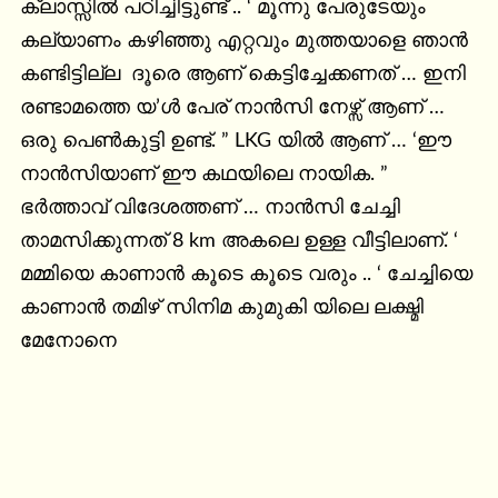
ക്ലാസ്സിൽ പഠിച്ചിട്ടുണ്ട് .. ‘ മൂന്നു പേരുടേയും 
കല്യാണം കഴിഞ്ഞു എറ്റവും മുത്തയാളെ ഞാൻ 
കണ്ടിട്ടില്ല  ദൂരെ ആണ് കെട്ടിച്ചേക്കണത് … ഇനി 
രണ്ടാമത്തെ യ’ൾ പേര് നാൻസി നേഴ്സ് ആണ് … 
ഒരു പെൺകുട്ടി ഉണ്ട്. ” LKG യിൽ ആണ് … ‘ഈ 
നാൻസിയാണ് ഈ കഥയിലെ നായിക. ” 
ഭർത്താവ് വിദേശത്തണ് … നാൻസി ചേച്ചി 
താമസിക്കുന്നത് 8 km അകലെ ഉള്ള വീട്ടിലാണ്. ‘ 
മമ്മിയെ കാണാൻ കൂടെ കൂടെ വരും .. ‘ ചേച്ചിയെ 
കാണാൻ തമിഴ് സിനിമ കുമുകി യിലെ ലക്ഷ്മി 
മേനോനെ