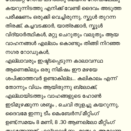
കയറുന്നിടത്തു എനിക്ക് വേണ്ടി ദൈവം അടുത്ത 
പരീക്ഷണം ഒരുക്കി വെച്ചിരുന്നു, സ്കൂൾ തുറന്ന 
തിരക്ക്, കച്ചവടക്കാർ, യാത്രക്കാർ, സ്കൂൾ 
വിദ്യാർത്ഥികൾ, മറ്റു ചെറുതും വലുതും ആയ 
വാഹനങ്ങൾ എല്ലാം കൊണ്ടും തിങ്ങി നിറഞ്ഞ 
നഗര റോഡുകൾ,

എല്ലാവരും ഇഷ്ട്ടപ്പെടുന്ന കാലാവസ്ഥ 
ആണെങ്കിലും ഒരു നിമിഷം ഈ മഴയേ 
ശപിക്കാത്തവർ ഉണ്ടാകില്ല… കലികാലം എന്ന് 
തോന്നും വിധം ആയിരുന്നു ബ്ലോക്ക്, 
എല്ലായിടത്തും വാഹങ്ങളുടെ ഹോൺ 
ഇടിമുഴക്കുന്ന ശബ്ദം , ചെവി തുളച്ചു കയറുന്നു,

ദൈവമേ ഇന്നു ടീം മെംബേർസ് മീറ്റിംഗ് 
ഉണ്ട്,സമയം 8 മണി, 8 .30 ആണല്ലോ മീറ്റിംഗ് 