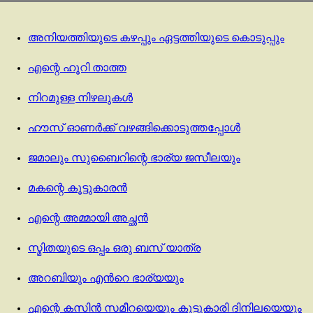
അനിയത്തിയുടെ കഴപ്പും ഏട്ടത്തിയുടെ കൊടുപ്പും
എന്റെ ഹൂറി താത്ത
നിറമുള്ള നിഴലുകൾ
ഹൗസ് ഓണർക്ക് വഴങ്ങിക്കൊടുത്തപ്പോൾ
ജമാലും സുബൈറിന്റെ ഭാര്യ ജസീലയും
മകന്റെ കൂട്ടുകാരൻ
എന്റെ അമ്മായി അച്ഛൻ
സ്മിതയുടെ ഒപ്പം ഒരു ബസ് യാത്ര
അറബിയും എൻറെ ഭാര്യയും
എന്റെ കസിൻ സമീറയെയും കൂട്ടുകാരി ദിനിലയെയും